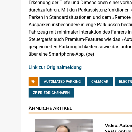
Erkennung der Tiefe und Dimensionen einer vorh
durchzuführen. Mit den Parkassistenzfunktionen 
Parken in Standardsituationen und dem »Remote Pa
Ausparken insbesondere in enge Parklücken besti
Fahrzeug mit minimaler Interaktion des Fahrers i
Steuergerät auch Premium-Features wie das »Aut
gespeicherten Parkmöglichkeiten sowie das autom
über eine Smartphone-App. (oe)
Link zur Originalmeldung
AUTOMATED PARKING
CALMCAR
ELECTR
ZF FRIEDRICHSHAFEN
ÄHNLICHE ARTIKEL
Video: Autom
Seat Control