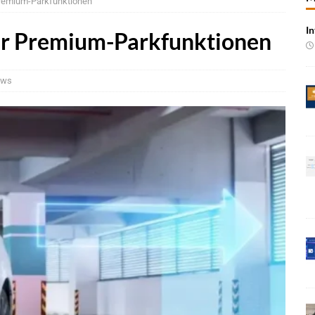
Premium-Parkfunktionen
e bei Pkw-Neuzulassungen in Deutschland im Juli 2026
BRANCHEN-
In
für Premium-Parkfunktionen
 mit UNVI für die Bereitstellung autonomer Busse
BRANCHEN-NEWS
ür autonome Uber-Fahrten in London
BRANCHEN-NEWS
ews
n wächst kräftig – Auftragseingänge erreichen Rekordniveau
rung in der EMEA-Region neu
BRANCHEN-NEWS
oning-VLA-Modell für AVs
NEWS
Vorintegrierte KI-Plattform für automatisiertes Fahren
NEWS
ahrzeugdiagnose für softwaredefinierte Nutzfahrzeuge
BRANCHEN-