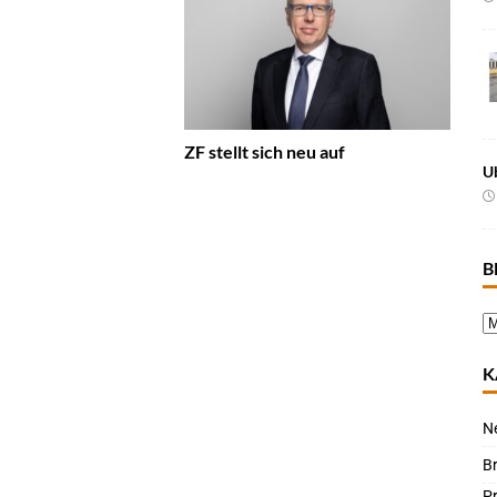
ZF stellt sich neu auf
U
B
K
N
B
P