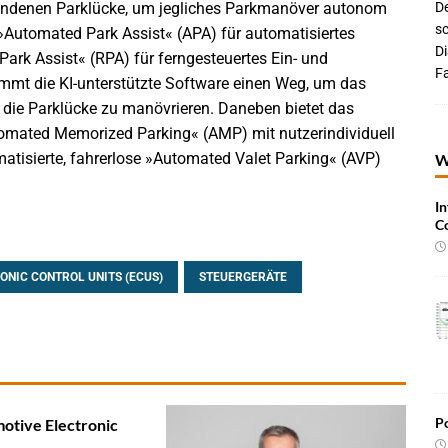
andenen Parklücke, um jegliches Parkmanöver autonom
De
sc
»Automated Park Assist« (APA) für automatisiertes
D
rk Assist« (RPA) für ferngesteuertes Ein- und
Fa
mmt die KI-unterstützte Software einen Weg, um das
n die Parklücke zu manövrieren. Daneben bietet das
omated Memorized Parking« (AMP) mit nutzerindividuell
atisierte, fahrerlose »Automated Valet Parking« (AVP)
W
In
C
ONIC CONTROL UNITS (ECUS)
STEUERGERÄTE
Po
otive Electronic