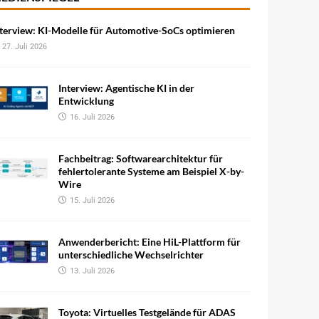
terview: KI-Modelle für Automotive-SoCs optimieren
27. Juli 2026
Interview: Agentische KI in der
Entwicklung
16. Juli 2026
Fachbeitrag: Softwarearchitektur für
fehlertolerante Systeme am Beispiel X-by-
Wire
15. Juli 2026
Anwenderbericht: Eine HiL-Plattform für
unterschiedliche Wechselrichter
13. Juli 2026
Toyota: Virtuelles Testgelände für ADAS