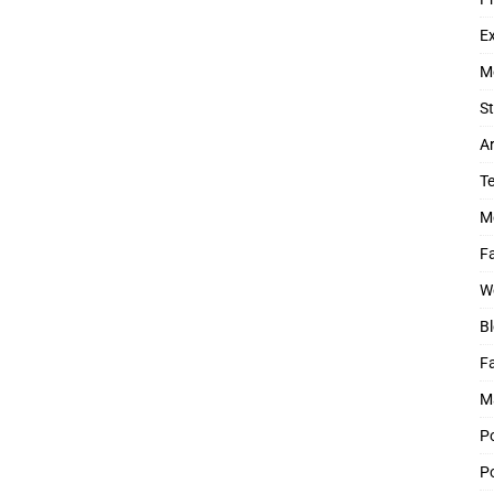
Ex
M
St
Ar
T
M
Fa
W
Bl
F
M
P
Po