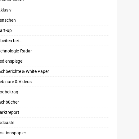
klusiv
enschen
art-up
beiten bei…
echnologie-Radar
edienspiegel
chberichte & White Paper
ebinare & Videos
ogbeitrag
achbücher
arktreport
odcasts
sitionspapier