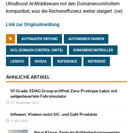
UltraBoost AI-Middleware mit den Domänencontrollern
kompatibel, was die Recheneffizienz weiter steigert. (oe)
Link zur Originalmeldung
AUTOMATED DRIVING
AUTONOMES FAHREN
DCU (DOMAIN CONTROL UNITS)
DOMÄNENCONTROLLER
LENOVO
NVIDIA
REFERENCE
REFERENZ
ÄHNLICHE ARTIKEL
VI-Grade: EDAG Group eröffnet Zero-Protoype-Labor mit
seilgesteuertem Fahrsimulator
27. November 2023
Infineon: Visteon nutzt SiC- und GaN-Produkte
9. Mai 2025
Neue Klasse: Zentrale Halbleiterkomponenten