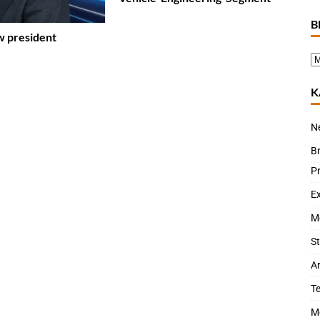
B
w president
K
N
B
P
Ex
M
St
Ar
T
M