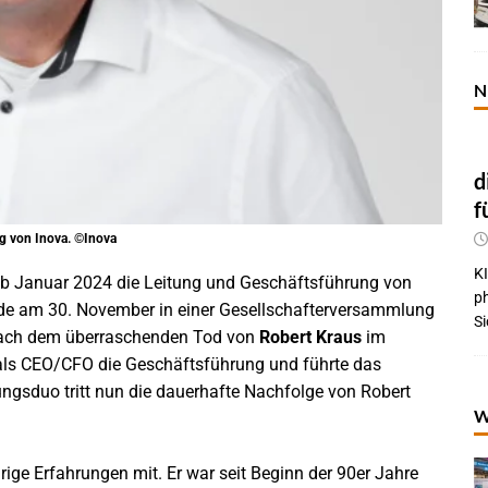
N
d
f
g von Inova. ©Inova
KI
 Januar 2024 die Leitung und Geschäftsführung von
p
urde am 30. November in einer Gesellschafterversammlung
Si
 Nach dem überraschenden Tod von
Robert Kraus
im
als CEO/CFO die Geschäftsführung und führte das
ngsduo tritt nun die dauerhafte Nachfolge von Robert
W
hrige Erfahrungen mit. Er war seit Beginn der 90er Jahre