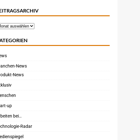
EITRAGSARCHIV
ATEGORIEN
ews
ranchen-News
rodukt-News
klusiv
enschen
art-up
beiten bei…
echnologie-Radar
edienspiegel