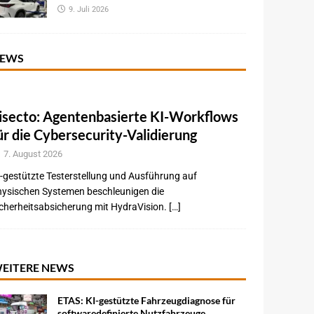
9. Juli 2026
EWS
isecto: Agentenbasierte KI-Workflows
ür die Cybersecurity-Validierung
7. August 2026
-gestützte Testerstellung und Ausführung auf
hysischen Systemen beschleunigen die
cherheitsabsicherung mit HydraVision. […]
EITERE NEWS
ETAS: KI-gestützte Fahrzeugdiagnose für
softwaredefinierte Nutzfahrzeuge