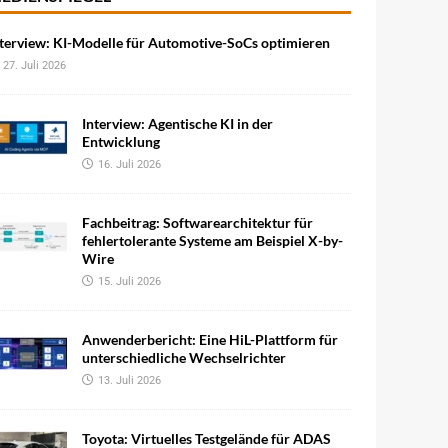
terview: KI-Modelle für Automotive-SoCs optimieren
27. Juli 2026
Interview: Agentische KI in der
Entwicklung
16. Juli 2026
Fachbeitrag: Softwarearchitektur für
fehlertolerante Systeme am Beispiel X-by-
Wire
15. Juli 2026
Anwenderbericht: Eine HiL-Plattform für
unterschiedliche Wechselrichter
13. Juli 2026
Toyota: Virtuelles Testgelände für ADAS