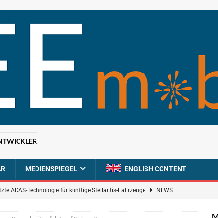
NTWICKLER
AR
MEDIENSPIEGEL
ENGLISH CONTENT
tzte ADAS-Technologie für künftige Stellantis-Fahrzeuge
NEWS
ahrzeugdiagnose für softwaredefinierte Nutzfahrzeuge
BRANCHEN-
M