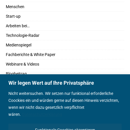
Menschen
Start-up
Arbeiten bei…
Technologie-Radar
Medienspiegel
Fachberichte & White Paper
Webinare & Videos
Blogbeitrag
Wir legen Wert auf Ihre Privatsphäre
Fachbücher
Marktreport
Nicht weitersuchen. Wir setzen nur funktional erforderliche
Coockies ein und würden gerne auf diesen Hinweis verzichten,
Podcasts
wenn wir nicht dazu gesetzlich verpflichtet
Positionspapier
wären.
Datenschutzerklärung
Wissenschaftsbeitrag
Funktionale Coockies akzeptieren