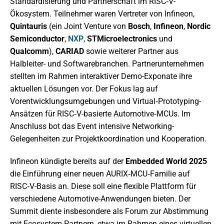
Standardisierung und Partnerschaft im RISC‑V-
Ökosystem. Teilnehmer waren Vertreter von Infineon,
Quintauris
(ein Joint Venture von
Bosch
,
Infineon
,
Nordic
Semiconductor
,
NXP
,
STMicroelectronics
und
Qualcomm
),
CARIAD
sowie weiterer Partner aus
Halbleiter- und Softwarebranchen. Partnerunternehmen
stellten im Rahmen interaktiver Demo-Exponate ihre
aktuellen Lösungen vor. Der Fokus lag auf
Vorentwicklungsumgebungen und Virtual‑Prototyping-
Ansätzen für RISC‑V-basierte Automotive‑MCUs. Im
Anschluss bot das Event intensive Networking-
Gelegenheiten zur Projektkoordination und Kooperation.
Infineon kündigte bereits auf der
Embedded World 2025
die Einführung einer neuen AURIX‑MCU‑Familie auf
RISC‑V-Basis an. Diese soll eine flexible Plattform für
verschiedene Automotive-Anwendungen bieten. Der
Summit diente insbesondere als Forum zur Abstimmung
mit Ecosystem-Partnern, etwa im Rahmen eines virtuellen