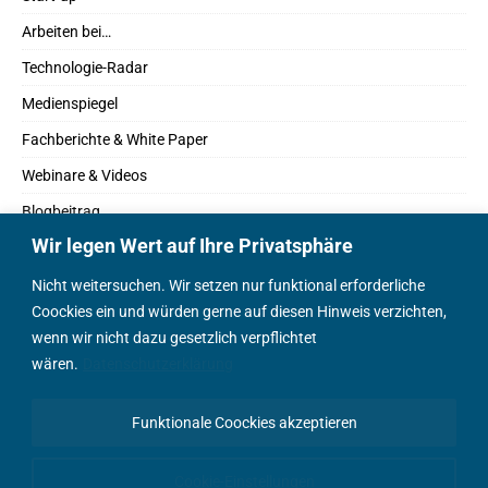
Arbeiten bei…
Technologie-Radar
Medienspiegel
Fachberichte & White Paper
Webinare & Videos
Blogbeitrag
Wir legen Wert auf Ihre Privatsphäre
Fachbücher
Marktreport
Nicht weitersuchen. Wir setzen nur funktional erforderliche
Coockies ein und würden gerne auf diesen Hinweis verzichten,
Podcasts
wenn wir nicht dazu gesetzlich verpflichtet
Positionspapier
wären.
Datenschutzerklärung
Wissenschaftsbeitrag
Funktionale Coockies akzeptieren
English Content
Cookie-Einstellungen