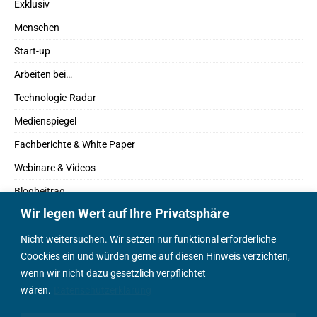
Exklusiv
Menschen
Start-up
Arbeiten bei…
Technologie-Radar
Medienspiegel
Fachberichte & White Paper
Webinare & Videos
Blogbeitrag
Wir legen Wert auf Ihre Privatsphäre
Fachbücher
Marktreport
Nicht weitersuchen. Wir setzen nur funktional erforderliche
Coockies ein und würden gerne auf diesen Hinweis verzichten,
Podcasts
wenn wir nicht dazu gesetzlich verpflichtet
Positionspapier
wären.
Datenschutzerklärung
Wissenschaftsbeitrag