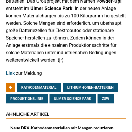
Batterien. Das Großprojekt mit dem Namen
Powder-Up!
entsteht im
Ulmer Science Park
. In der neuen Anlage
können Materialchargen bis zu 100 Kilogramm hergestellt
werden. Solche Mengen sind erforderlich, um überhaupt
große Batteriezellen für Elektroautos oder stationäre
Speicher herstellen zu können. Zudem können in der
Anlage erstmals die einzelnen Produktionsschritte für
solche Materialien unter industrienahen Bedingungen
weiterentwickelt werden. (jr)
Link
zur Meldung
KATHODENMATERIAL
LITHIUM-IONEN-BATTERIEN
PRODUKTIONSLINIE
ULMER SCIENCE PARK
ZSW
ÄHNLICHE ARTIKEL
Neue DRX-Kathodenmaterialien mit Mangan reduzieren