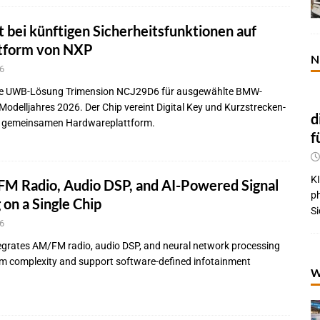
bei künftigen Sicherheitsfunktionen auf
tform von NXP
N
6
ine UWB-Lösung Trimension NCJ29D6 für ausgewählte BMW-
odelljahres 2026. Der Chip vereint Digital Key und Kurzstrecken-
d
r gemeinsamen Hardwareplattform.
f
KI
M Radio, Audio DSP, and AI-Powered Signal
p
 on a Single Chip
Si
6
egrates AM/FM radio, audio DSP, and neural network processing
em complexity and support software-defined infotainment
W