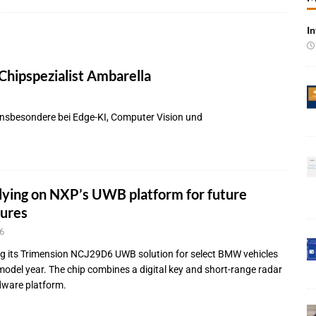
In
 Produktion im Juli rückläufig
BRANCHEN-NEWS
 qualifizieren NOR-Flash für KI-Cockpits
NEWS
hipspezialist Ambarella
e bei Pkw-Neuzulassungen in Deutschland im Juli 2026
BRANCHEN-
 insbesondere bei Edge-KI, Computer Vision und
 mit UNVI für die Bereitstellung autonomer Busse
BRANCHEN-NEWS
ür autonome Uber-Fahrten in London
BRANCHEN-NEWS
n wächst kräftig – Auftragseingänge erreichen Rekordniveau
ying on NXP’s UWB platform for future
tures
rung in der EMEA-Region neu
BRANCHEN-NEWS
6
rte KI-Workflows für die Cybersecurity-Validierung
NEWS
ng its Trimension NCJ29D6 UWB solution for select BMW vehicles
odel year. The chip combines a digital key and short-range radar
dware platform.