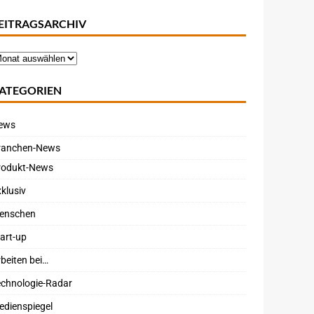
EITRAGSARCHIV
ATEGORIEN
ews
ranchen-News
rodukt-News
klusiv
enschen
art-up
beiten bei…
echnologie-Radar
edienspiegel