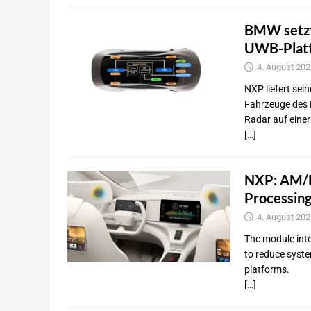
BMW setzt 
UWB-Plat
4. August 202
NXP liefert se
Fahrzeuge des M
Radar auf eine
[…]
NXP: AM/F
Processing
4. August 202
The module int
to reduce syst
platforms.
[…]