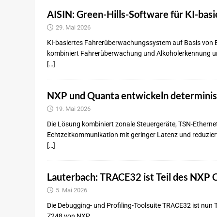
AISIN: Green-Hills-Software für KI-ba
29. Mai 2026
KI-basiertes Fahrerüberwachungssystem auf Basis von Ec
kombiniert Fahrerüberwachung und Alkoholerkennung und
[…]
NXP und Quanta entwickeln determinis
19. Mai 2026
Die Lösung kombiniert zonale Steuergeräte, TSN-Etherne
Echtzeitkommunikation mit geringer Latenz und reduzie
[…]
Lauterbach: TRACE32 ist Teil des NXP
5. Mai 2026
Die Debugging- und Profiling-Toolsuite TRACE32 ist nun 
Z248 von NXP.