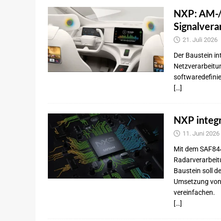
NXP: AM-/
Signalvera
21. Juli 2026
Der Baustein i
Netzverarbeitu
softwaredefinie
[…]
NXP integr
11. Juni 2026
Mit dem SAF844
Radarverarbeit
Baustein soll d
Umsetzung von 
vereinfachen.
[…]