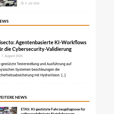
9. Juli 2026
EWS
isecto: Agentenbasierte KI-Workflows
ür die Cybersecurity-Validierung
7. August 2026
-gestützte Testerstellung und Ausführung auf
hysischen Systemen beschleunigen die
cherheitsabsicherung mit HydraVision. […]
EITERE NEWS
ETAS: KI-gestützte Fahrzeugdiagnose für
softwaredefinierte Nutzfahrzeuge