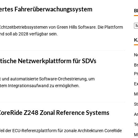
siertes Fahrerüberwachungssystem
B
htzeitbetriebssystemen von Green Hills Software. Die Plattform
 soll ab 2028 verfügbar sein.
K
N
tische Netzwerkplattform für SDVs
B
P
t und automatisierte Software-Orchestrierung, um
Ex
rtem Integrationsaufwand zu ermöglichen.
M
St
 CoreRide Z248 Zonal Reference Systems
Ar
T
Teil der ECU-Referenzplattform für zonale Architekturen CoreRide
M