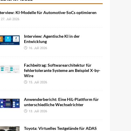
terview: KI-Modelle für Automotive-SoCs optimieren
27. Juli 2026
Interview: Agentische KI in der
Entwicklung
16. Juli 2026
Fachbeitrag: Softwarearchitektur für
fehlertolerante Systeme am Beispiel X-by-
Wire
15. Juli 2026
Anwenderbericht: Eine HiL-Plattform für
unterschiedliche Wechselrichter
13. Juli 2026
Toyota: Virtuelles Testgelände für ADAS