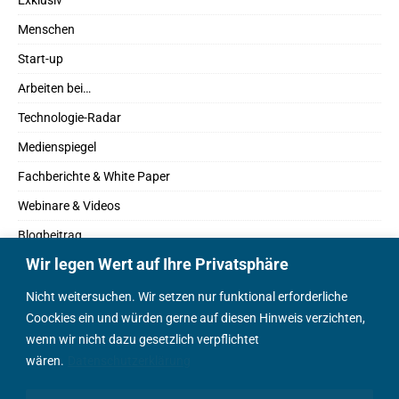
Exklusiv
Menschen
Start-up
Arbeiten bei…
Technologie-Radar
Medienspiegel
Fachberichte & White Paper
Webinare & Videos
Blogbeitrag
Wir legen Wert auf Ihre Privatsphäre
Fachbücher
Marktreport
Nicht weitersuchen. Wir setzen nur funktional erforderliche
Coockies ein und würden gerne auf diesen Hinweis verzichten,
Podcasts
wenn wir nicht dazu gesetzlich verpflichtet
Positionspapier
wären.
Datenschutzerklärung
Wissenschaftsbeitrag