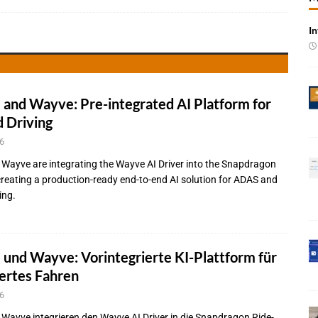
In
 Produktion im Juli rückläufig
BRANCHEN-NEWS
 qualifizieren NOR-Flash für KI-Cockpits
NEWS
e bei Pkw-Neuzulassungen in Deutschland im Juli 2026
BRANCHEN-
nd Wayve: Pre-integrated AI Platform for
 Driving
 mit UNVI für die Bereitstellung autonomer Busse
BRANCHEN-NEWS
6
ür autonome Uber-Fahrten in London
BRANCHEN-NEWS
ayve are integrating the Wayve AI Driver into the Snapdragon
n wächst kräftig – Auftragseingänge erreichen Rekordniveau
creating a production-ready end-to-end AI solution for ADAS and
ing.
rung in der EMEA-Region neu
BRANCHEN-NEWS
rte KI-Workflows für die Cybersecurity-Validierung
NEWS
nd Wayve: Vorintegrierte KI-Plattform für
ertes Fahren
6
ayve integrieren den Wayve AI Driver in die Snapdragon Ride-