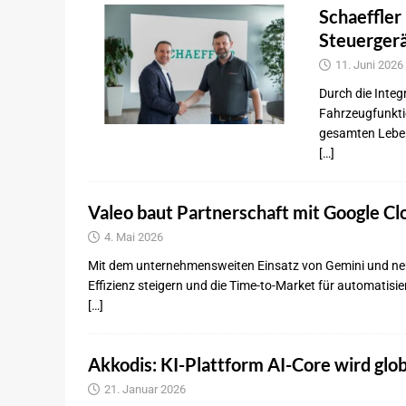
Schaeffler
Steuerger
11. Juni 2026
Durch die Integ
Fahrzeugfunktio
gesamten Leben
[…]
Valeo baut Partnerschaft mit Google Cl
4. Mai 2026
Mit dem unternehmensweiten Einsatz von Gemini und neu
Effizienz steigern und die Time-to-Market für automatisi
[…]
Akkodis: KI-Plattform AI-Core wird glob
21. Januar 2026