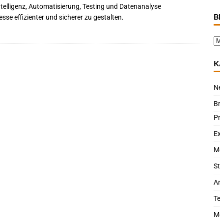
telligenz, Automatisierung, Testing und Datenanalyse
B
e effizienter und sicherer zu gestalten.
K
N
B
P
Ex
M
St
Ar
T
M