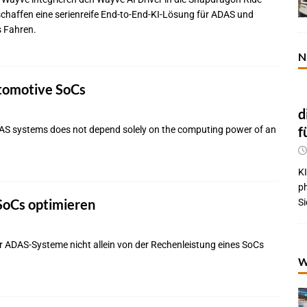
chaffen eine serienreife End-to-End-KI-Lösung für ADAS und
s Fahren.
N
utomotive SoCs
d
f
AS systems does not depend solely on the computing power of an
KI
p
SoCs optimieren
Si
er ADAS-Systeme nicht allein von der Rechenleistung eines SoCs
W