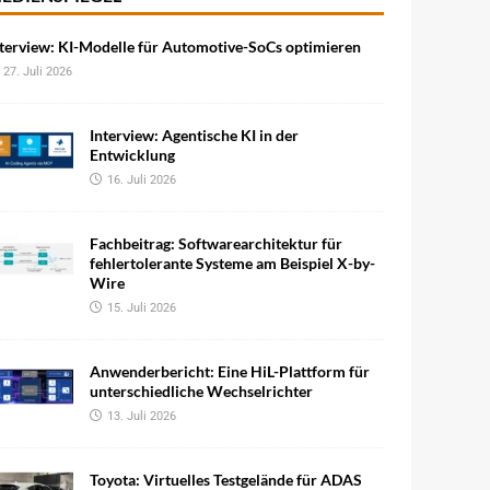
terview: KI-Modelle für Automotive-SoCs optimieren
27. Juli 2026
Interview: Agentische KI in der
Entwicklung
16. Juli 2026
Fachbeitrag: Softwarearchitektur für
fehlertolerante Systeme am Beispiel X-by-
Wire
15. Juli 2026
Anwenderbericht: Eine HiL-Plattform für
unterschiedliche Wechselrichter
13. Juli 2026
Toyota: Virtuelles Testgelände für ADAS