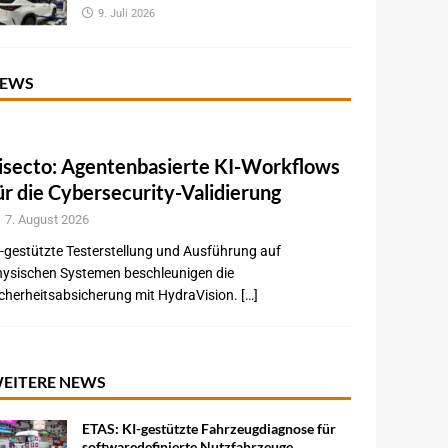
9. Juli 2026
EWS
isecto: Agentenbasierte KI-Workflows
ür die Cybersecurity-Validierung
7. August 2026
-gestützte Testerstellung und Ausführung auf
hysischen Systemen beschleunigen die
cherheitsabsicherung mit HydraVision. […]
EITERE NEWS
ETAS: KI-gestützte Fahrzeugdiagnose für
softwaredefinierte Nutzfahrzeuge