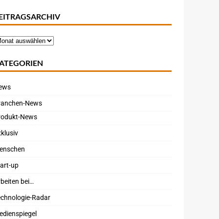
EITRAGSARCHIV
ATEGORIEN
ews
ranchen-News
rodukt-News
klusiv
enschen
art-up
beiten bei…
echnologie-Radar
edienspiegel