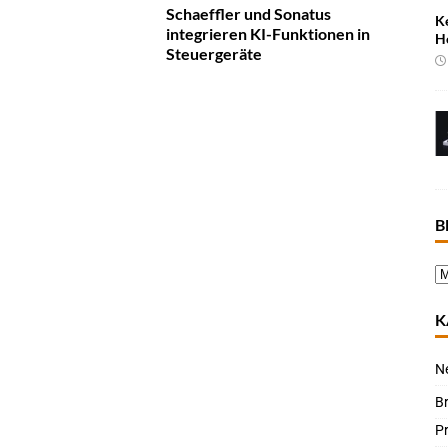
Schaeffler und Sonatus
K
integrieren KI-Funktionen in
H
Steuergeräte
B
K
N
B
P