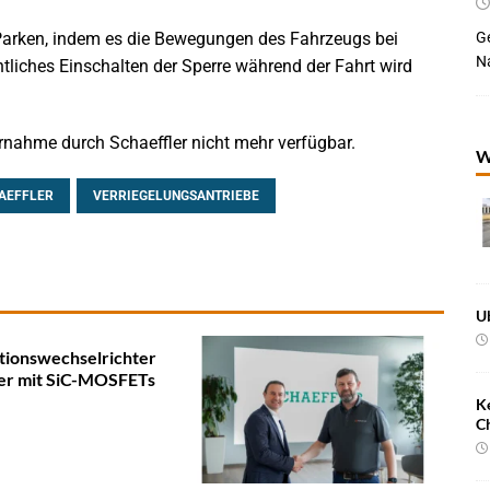
Ge
Parken, indem es die Bewegungen des Fahrzeugs bei
Na
entliches Einschalten der Sperre während der Fahrt wird
rnahme durch Schaeffler nicht mehr verfügbar.
W
AEFFLER
VERRIEGELUNGSANTRIEBE
U
tionswechselrichter
ler mit SiC-MOSFETs
K
C