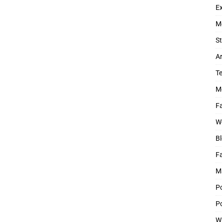
Ex
M
St
Ar
T
M
Fa
W
Bl
F
M
P
Po
W