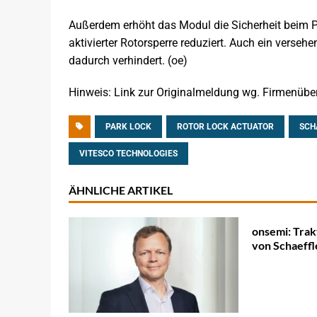
Außerdem erhöht das Modul die Sicherheit beim 
aktivierter Rotorsperre reduziert. Auch ein verseh
dadurch verhindert. (oe)
Hinweis: Link zur Originalmeldung wg. Firmenübe
PARK LOCK
ROTOR LOCK ACTUATOR
SCH
VITESCO TECHNOLOGIES
ÄHNLICHE ARTIKEL
onsemi: Trak
von Schaeff