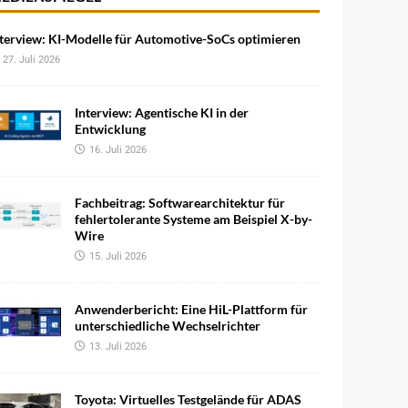
terview: KI-Modelle für Automotive-SoCs optimieren
27. Juli 2026
Interview: Agentische KI in der
Entwicklung
16. Juli 2026
Fachbeitrag: Softwarearchitektur für
fehlertolerante Systeme am Beispiel X-by-
Wire
15. Juli 2026
Anwenderbericht: Eine HiL-Plattform für
unterschiedliche Wechselrichter
13. Juli 2026
Toyota: Virtuelles Testgelände für ADAS