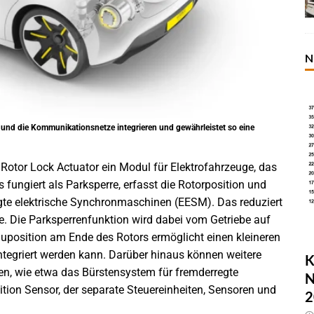
N
g und die Kommunikationsnetze integrieren und gewährleistet so eine
tor Lock Actuator ein Modul für Elektrofahrzeuge, das
Es fungiert als Parksperre, erfasst die Rotorposition und
egte elektrische Synchronmaschinen (EESM). Das reduziert
. Die Parksperrenfunktion wird dabei vom Getriebe auf
auposition am Ende des Rotors ermöglicht einen kleineren
 integriert werden kann. Darüber hinaus können weitere
K
, wie etwa das Bürstensystem für fremderregte
N
ion Sensor, der separate Steuereinheiten, Sensoren und
2