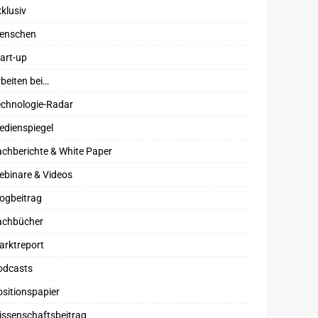
klusiv
enschen
art-up
beiten bei…
echnologie-Radar
edienspiegel
chberichte & White Paper
ebinare & Videos
ogbeitrag
achbücher
arktreport
odcasts
sitionspapier
issenschaftsbeitrag