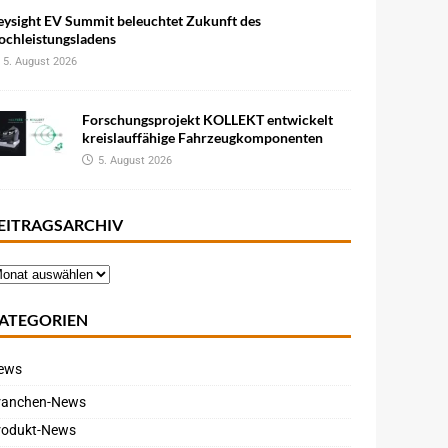
eysight EV Summit beleuchtet Zukunft des
ochleistungsladens
5. August 2026
Forschungsprojekt KOLLEKT entwickelt
kreislauffähige Fahrzeugkomponenten
5. August 2026
EITRAGSARCHIV
ATEGORIEN
ews
ranchen-News
rodukt-News