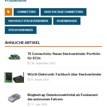
Produktseite
CONNECTORS
HIGH VOLTAGE CONNECTORS
HOCHVOLT-STECKVERBINDER
ROSENBERGER
STECKVERBINDER
ÄHNLICHE ARTIKEL
TE Connectivity: Neues Steckverbinder-Portfolio
für ECUs
30. September 2025
Würth Elektronik: Fachbuch über Steckverbinder
8. Januar 2025
Blogbeitrag: Datenkonnektivität als Fundament
des autonomen Fahrens
11. Juni 2026