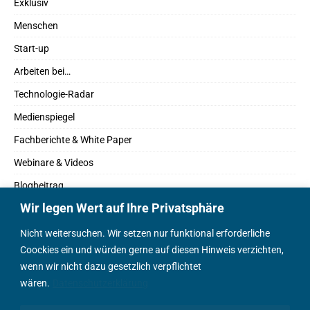
Exklusiv
Menschen
Start-up
Arbeiten bei…
Technologie-Radar
Medienspiegel
Fachberichte & White Paper
Webinare & Videos
Blogbeitrag
Wir legen Wert auf Ihre Privatsphäre
Fachbücher
Marktreport
Nicht weitersuchen. Wir setzen nur funktional erforderliche
Coockies ein und würden gerne auf diesen Hinweis verzichten,
Podcasts
wenn wir nicht dazu gesetzlich verpflichtet
Positionspapier
wären.
Datenschutzerklärung
Wissenschaftsbeitrag