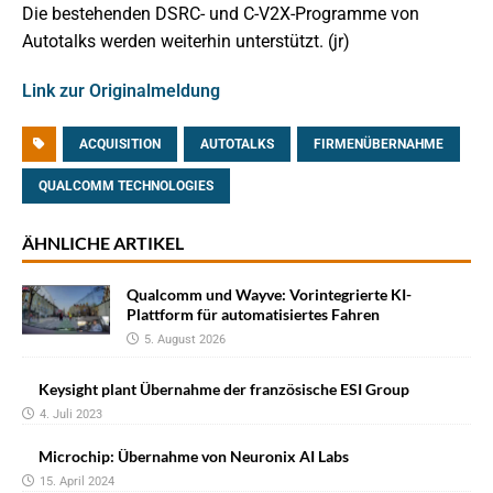
Die bestehenden DSRC- und C-V2X-Programme von
Autotalks werden weiterhin unterstützt. (jr)
Link zur Originalmeldung
ACQUISITION
AUTOTALKS
FIRMENÜBERNAHME
QUALCOMM TECHNOLOGIES
ÄHNLICHE ARTIKEL
Qualcomm und Wayve: Vorintegrierte KI-
Plattform für automatisiertes Fahren
5. August 2026
Keysight plant Übernahme der französische ESI Group
4. Juli 2023
Microchip: Übernahme von Neuronix AI Labs
15. April 2024