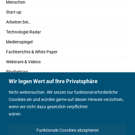
Menschen
Start-up
Arbeiten bei…
Technologie-Radar
Medienspiegel
Fachberichte & White Paper
Webinare & Videos
Blogbeitrag
Wir legen Wert auf Ihre Privatsphäre
Fachbücher
Marktreport
Nicht weitersuchen. Wir setzen nur funktional erforderliche
Coockies ein und würden gerne auf diesen Hinweis verzichten,
Podcasts
wenn wir nicht dazu gesetzlich verpflichtet
Positionspapier
wären.
Datenschutzerklärung
Wissenschaftsbeitrag
Funktionale Coockies akzeptieren
English Content