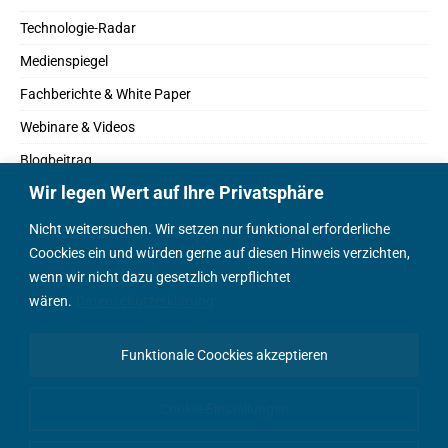
Technologie-Radar
Medienspiegel
Fachberichte & White Paper
Webinare & Videos
Blogbeitrag
Wir legen Wert auf Ihre Privatsphäre
Fachbücher
Marktreport
Nicht weitersuchen. Wir setzen nur funktional erforderliche
Coockies ein und würden gerne auf diesen Hinweis verzichten,
Podcasts
wenn wir nicht dazu gesetzlich verpflichtet
Positionspapier
wären.
Datenschutzerklärung
Wissenschaftsbeitrag
Funktionale Coockies akzeptieren
English Content
Cookie-Einstellungen