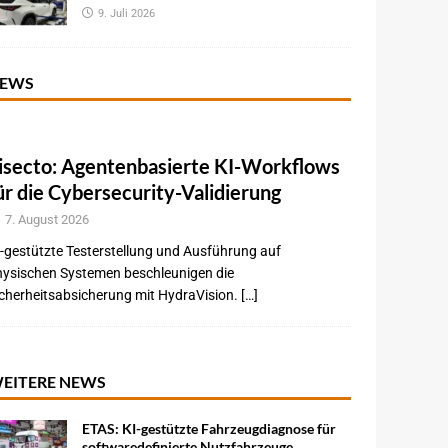
9. Juli 2026
EWS
isecto: Agentenbasierte KI-Workflows
ür die Cybersecurity-Validierung
7. August 2026
-gestützte Testerstellung und Ausführung auf
hysischen Systemen beschleunigen die
cherheitsabsicherung mit HydraVision. […]
EITERE NEWS
ETAS: KI-gestützte Fahrzeugdiagnose für
softwaredefinierte Nutzfahrzeuge