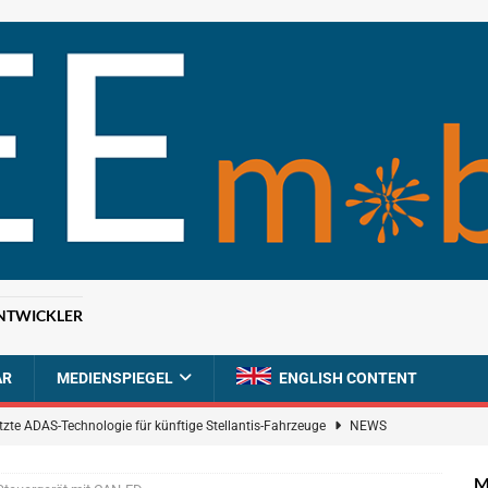
NTWICKLER
AR
MEDIENSPIEGEL
ENGLISH CONTENT
tzte ADAS-Technologie für künftige Stellantis-Fahrzeuge
NEWS
ahrzeugdiagnose für softwaredefinierte Nutzfahrzeuge
BRANCHEN-
M