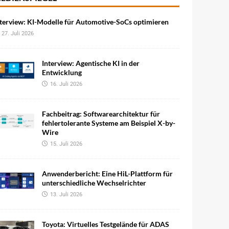
terview: KI-Modelle für Automotive-SoCs optimieren
27. Juli 2026
Interview: Agentische KI in der
Entwicklung
16. Juli 2026
Fachbeitrag: Softwarearchitektur für
fehlertolerante Systeme am Beispiel X-by-
Wire
15. Juli 2026
Anwenderbericht: Eine HiL-Plattform für
unterschiedliche Wechselrichter
13. Juli 2026
Toyota: Virtuelles Testgelände für ADAS