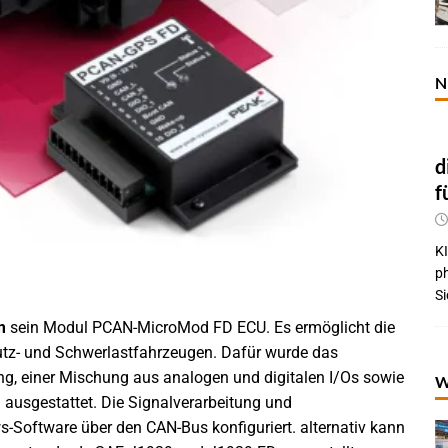
N
d
f
KI
p
Si
m
sein Modul PCAN-MicroMod FD ECU. Es ermöglicht die
Nutz- und Schwerlastfahrzeugen. Dafür wurde das
ng, einer Mischung aus analogen und digitalen I/Os sowie
W
ausgestattet. Die Signalverarbeitung und
-Software über den CAN-Bus konfiguriert. alternativ kann