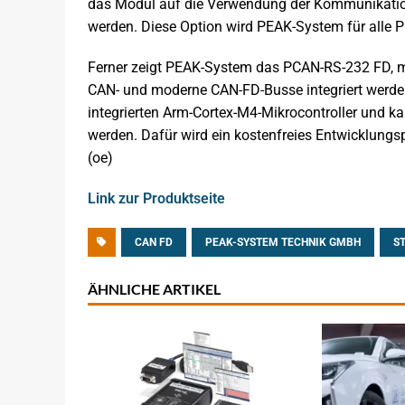
das Modul auf die Verwendung der Kommunikati
werden. Diese Option wird PEAK-System für alle 
Ferner zeigt PEAK-System das PCAN-RS-232 FD, mi
CAN- und moderne CAN-FD-Busse integriert werden
integrierten Arm-Cortex-M4-Mikrocontroller und k
werden. Dafür wird ein kostenfreies Entwicklungs
(oe)
Link zur Produktseite
CAN FD
PEAK-SYSTEM TECHNIK GMBH
S
ÄHNLICHE ARTIKEL