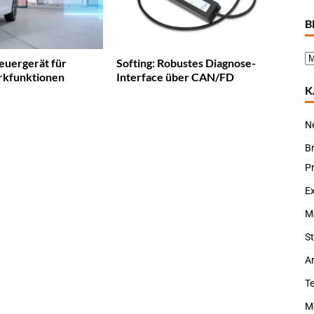
B
euergerät für
Softing: Robustes Diagnose-
kfunktionen
Interface über CAN/FD
K
N
B
P
Ex
M
St
Ar
T
M