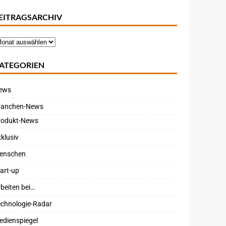
EITRAGSARCHIV
ATEGORIEN
ews
ranchen-News
rodukt-News
klusiv
enschen
art-up
beiten bei…
echnologie-Radar
edienspiegel