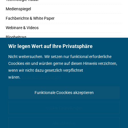
Medienspiegel
Fachberichte & White Paper
Webinare & Videos
Blogbeitrag
Wir legen Wert auf Ihre Privatsphäre
Fachbücher
Marktreport
Nicht weitersuchen. Wir setzen nur funktional erforderliche
Coockies ein und würden gerne auf diesen Hinweis verzichten,
Podcasts
wenn wir nicht dazu gesetzlich verpflichtet
Positionspapier
wären.
Datenschutzerklärung
Wissenschaftsbeitrag
Funktionale Coockies akzeptieren
English Content
Cookie-Einstellungen
Alle ablehnen