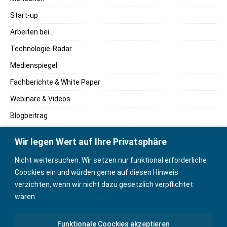
Start-up
Arbeiten bei…
Technologie-Radar
Medienspiegel
Fachberichte & White Paper
Webinare & Videos
Blogbeitrag
Fachbücher
Wir legen Wert auf Ihre Privatsphäre
Marktreport
Nicht weitersuchen. Wir setzen nur funktional erforderliche
Podcasts
Coockies ein und würden gerne auf diesen Hinweis
Positionspapier
verzichten, wenn wir nicht dazu gesetzlich verpflichtet
wären.
Datenschutzerklärung
Wissenschaftsbeitrag
English Content
Funktionale Coockies akzeptieren