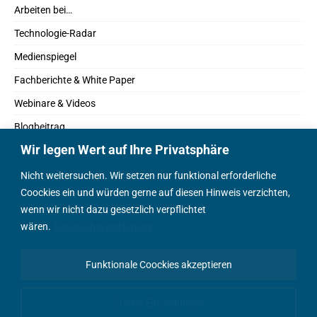
Arbeiten bei…
Technologie-Radar
Medienspiegel
Fachberichte & White Paper
Webinare & Videos
Blogbeitrag
Wir legen Wert auf Ihre Privatsphäre
Fachbücher
Marktreport
Nicht weitersuchen. Wir setzen nur funktional erforderliche
Coockies ein und würden gerne auf diesen Hinweis verzichten,
Podcasts
wenn wir nicht dazu gesetzlich verpflichtet
Positionspapier
wären.
Datenschutzerklärung
Wissenschaftsbeitrag
Funktionale Coockies akzeptieren
English Content
Cookie-Einstellungen