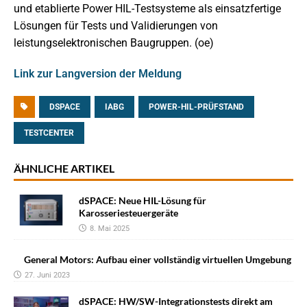
und etablierte Power HIL-Testsysteme als einsatzfertige
Lösungen für Tests und Validierungen von
leistungselektronischen Baugruppen. (oe)
Link zur Langversion der Meldung
DSPACE
IABG
POWER-HIL-PRÜFSTAND
TESTCENTER
ÄHNLICHE ARTIKEL
dSPACE: Neue HIL-Lösung für
Karosseriesteuergeräte
8. Mai 2025
General Motors: Aufbau einer vollständig virtuellen Umgebung
27. Juni 2023
dSPACE: HW/SW-Integrationstests direkt am