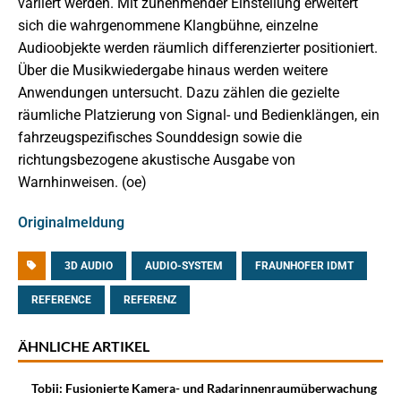
variiert werden. Mit zunehmender Einstellung erweitert
sich die wahrgenommene Klangbühne, einzelne
Audioobjekte werden räumlich differenzierter positioniert.
Über die Musikwiedergabe hinaus werden weitere
Anwendungen untersucht. Dazu zählen die gezielte
räumliche Platzierung von Signal- und Bedienklängen, ein
fahrzeugspezifisches Sounddesign sowie die
richtungsbezogene akustische Ausgabe von
Warnhinweisen. (oe)
Originalmeldung
3D AUDIO
AUDIO-SYSTEM
FRAUNHOFER IDMT
REFERENCE
REFERENZ
ÄHNLICHE ARTIKEL
Tobii: Fusionierte Kamera- und Radarinnenraumüberwachung