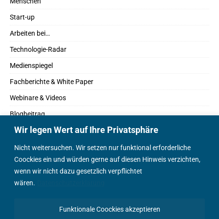
Menschen
Start-up
Arbeiten bei…
Technologie-Radar
Medienspiegel
Fachberichte & White Paper
Webinare & Videos
Blogbeitrag
Wir legen Wert auf Ihre Privatsphäre
Fachbücher
Marktreport
Nicht weitersuchen. Wir setzen nur funktional erforderliche
Coockies ein und würden gerne auf diesen Hinweis verzichten,
Podcasts
wenn wir nicht dazu gesetzlich verpflichtet
Positionspapier
wären.
Datenschutzerklärung
Wissenschaftsbeitrag
Funktionale Coockies akzeptieren
English Content