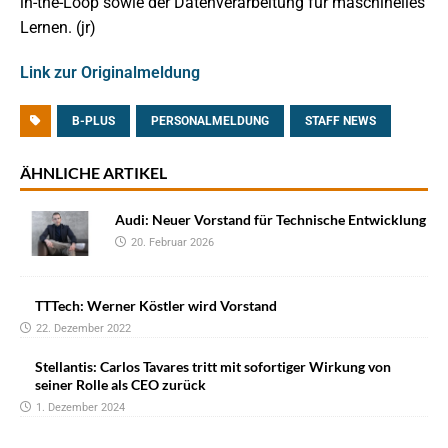
in-the-Loop sowie der Datenverarbeitung für maschinelles
Lernen. (jr)
Link zur Originalmeldung
B-PLUS
PERSONALMELDUNG
STAFF NEWS
ÄHNLICHE ARTIKEL
Audi: Neuer Vorstand für Technische Entwicklung
20. Februar 2026
TTTech: Werner Köstler wird Vorstand
22. Dezember 2022
Stellantis: Carlos Tavares tritt mit sofortiger Wirkung von
seiner Rolle als CEO zurück
1. Dezember 2024