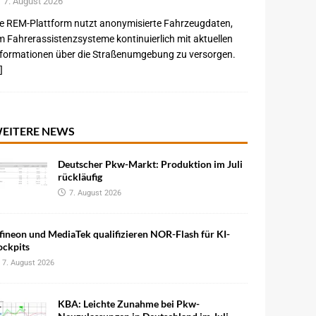
7. August 2026
e REM-Plattform nutzt anonymisierte Fahrzeugdaten,
 Fahrerassistenzsysteme kontinuierlich mit aktuellen
nformationen über die Straßenumgebung zu versorgen.
]
EITERE NEWS
Deutscher Pkw-Markt: Produktion im Juli
rückläufig
7. August 2026
fineon und MediaTek qualifizieren NOR-Flash für KI-
ockpits
7. August 2026
KBA: Leichte Zunahme bei Pkw-