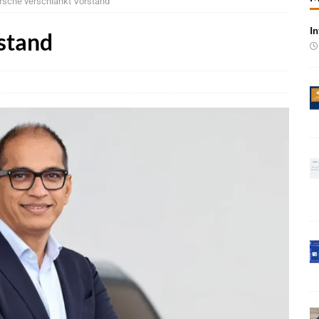
rsche verschlankt Vorstand
 Produktion im Juli rückläufig
BRANCHEN-NEWS
In
 qualifizieren NOR-Flash für KI-Cockpits
NEWS
stand
e bei Pkw-Neuzulassungen in Deutschland im Juli 2026
BRANCHEN-
 mit UNVI für die Bereitstellung autonomer Busse
BRANCHEN-NEWS
ür autonome Uber-Fahrten in London
BRANCHEN-NEWS
n wächst kräftig – Auftragseingänge erreichen Rekordniveau
rung in der EMEA-Region neu
BRANCHEN-NEWS
oning-VLA-Modell für AVs
NEWS
tzte ADAS-Technologie für künftige Stellantis-Fahrzeuge
NEWS