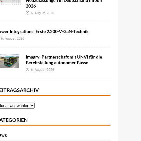
Neuzulassungen in Deutschland im Juli
2026
6. August 2026
wer Integrations: Erste 2.200-V-GaN-Technik
6. August 2026
Imagry: Partnerschaft mit UNVI für die
Bereitstellung autonomer Busse
6. August 2026
EITRAGSARCHIV
ATEGORIEN
ews