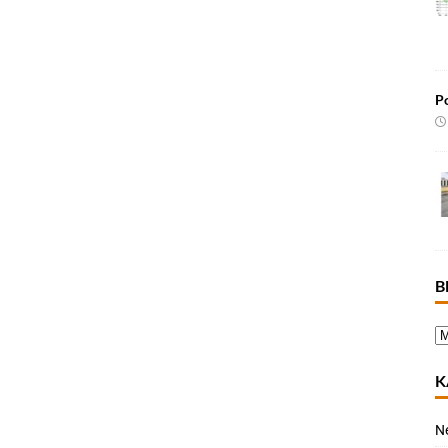
Po
B
K
N