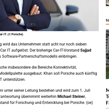
N
ar-IT. (© Porsche)
ig wird das Unternehmen statt acht nur noch sieben
Car IT aufgelöst. Der bisherige Car-IT-Vorstand
Sajjad
s Software-Partnerschaftsmodells einbringen.
che insbesondere die Bereiche Konnektivität,
 Modellpalette ausgebaut. Khan soll Porsche auch künftig
T unterstützen.
M
ni unter seiner Leitung bestehen und wird zum 1. Juli
T
Verantwortung übernimmt weiterhin
Michael Steiner
,
F
rstand für Forschung und Entwicklung bei Porsche. (oe)