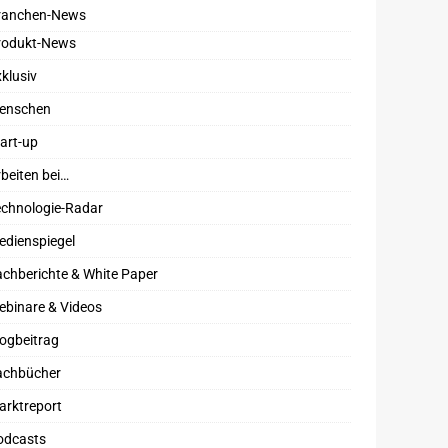
ranchen-News
rodukt-News
klusiv
enschen
art-up
beiten bei…
echnologie-Radar
edienspiegel
chberichte & White Paper
ebinare & Videos
ogbeitrag
achbücher
arktreport
odcasts