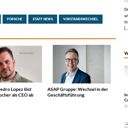
Di
um
PORSCHE
STAFF NEWS
VORSTANDSWECHSEL
I
[…
W
Pedro Lopez löst
ASAP Gruppe: Wechsel in der
ocher als CEO ab
Geschäftsführung
In
C