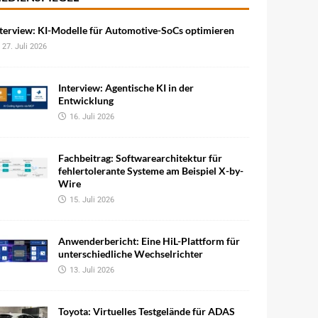
terview: KI-Modelle für Automotive-SoCs optimieren
27. Juli 2026
Interview: Agentische KI in der
Entwicklung
16. Juli 2026
Fachbeitrag: Softwarearchitektur für
fehlertolerante Systeme am Beispiel X-by-
Wire
15. Juli 2026
Anwenderbericht: Eine HiL-Plattform für
unterschiedliche Wechselrichter
13. Juli 2026
Toyota: Virtuelles Testgelände für ADAS