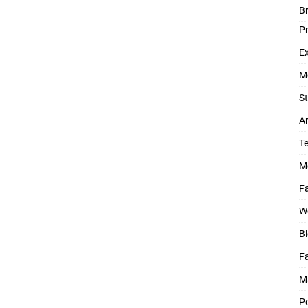
B
P
Ex
M
St
Ar
T
M
Fa
W
Bl
F
M
P