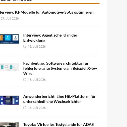
terview: KI-Modelle für Automotive-SoCs optimieren
27. Juli 2026
Interview: Agentische KI in der
Entwicklung
16. Juli 2026
Fachbeitrag: Softwarearchitektur für
fehlertolerante Systeme am Beispiel X-by-
Wire
15. Juli 2026
Anwenderbericht: Eine HiL-Plattform für
unterschiedliche Wechselrichter
13. Juli 2026
Toyota: Virtuelles Testgelände für ADAS