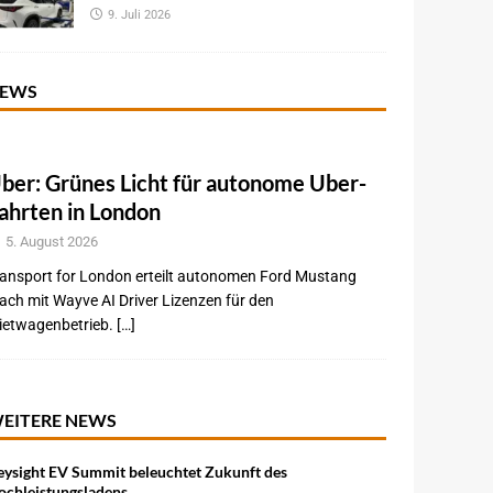
9. Juli 2026
EWS
ber: Grünes Licht für autonome Uber-
ahrten in London
5. August 2026
ansport for London erteilt autonomen Ford Mustang
ch mit Wayve AI Driver Lizenzen für den
etwagenbetrieb. […]
EITERE NEWS
eysight EV Summit beleuchtet Zukunft des
ochleistungsladens