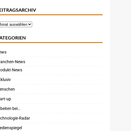
EITRAGSARCHIV
ATEGORIEN
ews
ranchen-News
rodukt-News
klusiv
enschen
art-up
beiten bei…
echnologie-Radar
edienspiegel