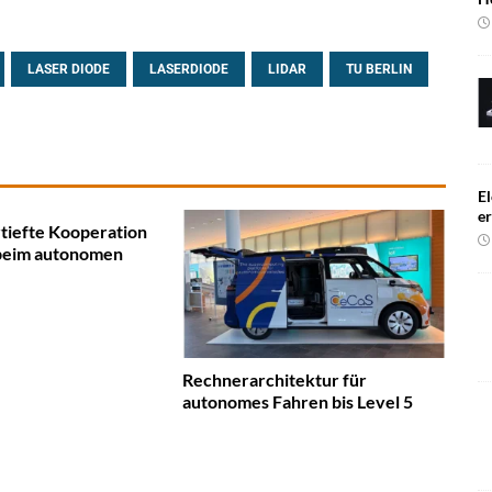
LASER DIODE
LASERDIODE
LIDAR
TU BERLIN
El
e
tiefte Kooperation
beim autonomen
Rechnerarchitektur für
autonomes Fahren bis Level 5