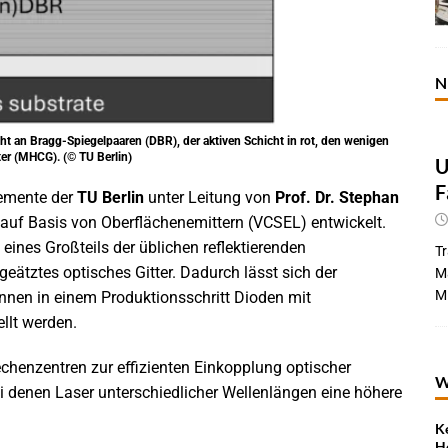
N
t an Bragg-Spiegelpaaren (DBR), der aktiven Schicht in rot, den wenigen
er (MHCG). (© TU Berlin)
U
F
emente der
TU Berlin
unter Leitung von
Prof. Dr. Stephan
auf Basis von Oberflächenemittern (VCSEL) entwickelt.
eines Großteils der üblichen reflektierenden
Tr
geätztes optisches Gitter. Dadurch lässt sich der
Ma
Mi
önnen in einem Produktionsschritt Dioden mit
llt werden.
chenzentren zur effizienten Einkopplung optischer
W
ei denen Laser unterschiedlicher Wellenlängen eine höhere
K
H