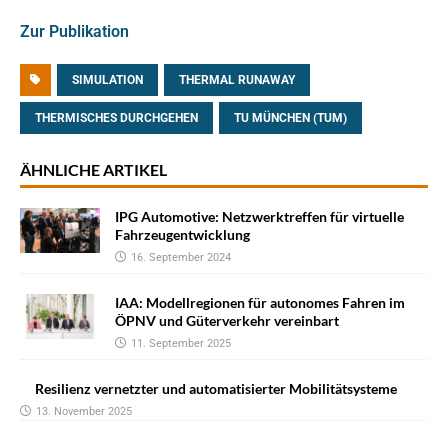
Zur Publikation
SIMULATION
THERMAL RUNAWAY
THERMISCHES DURCHGEHEN
TU MÜNCHEN (TUM)
ÄHNLICHE ARTIKEL
IPG Automotive: Netzwerktreffen für virtuelle
Fahrzeugentwicklung
16. September 2024
IAA: Modellregionen für autonomes Fahren im
ÖPNV und Güterverkehr vereinbart
11. September 2025
Resilienz vernetzter und automatisierter Mobilitätsysteme
13. November 2025