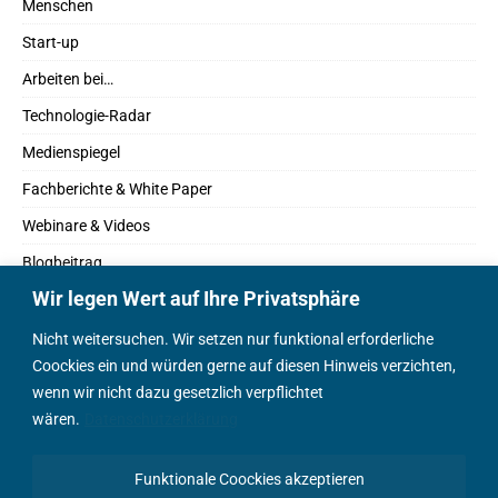
Menschen
Start-up
Arbeiten bei…
Technologie-Radar
Medienspiegel
Fachberichte & White Paper
Webinare & Videos
Blogbeitrag
Wir legen Wert auf Ihre Privatsphäre
Fachbücher
Marktreport
Nicht weitersuchen. Wir setzen nur funktional erforderliche
Coockies ein und würden gerne auf diesen Hinweis verzichten,
Podcasts
wenn wir nicht dazu gesetzlich verpflichtet
Positionspapier
wären.
Datenschutzerklärung
Wissenschaftsbeitrag
Funktionale Coockies akzeptieren
English Content