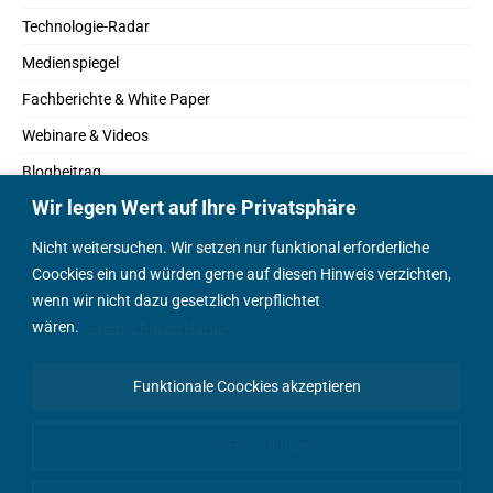
Technologie-Radar
Medienspiegel
Fachberichte & White Paper
Webinare & Videos
Blogbeitrag
Wir legen Wert auf Ihre Privatsphäre
Fachbücher
Marktreport
Nicht weitersuchen. Wir setzen nur funktional erforderliche
Coockies ein und würden gerne auf diesen Hinweis verzichten,
Podcasts
wenn wir nicht dazu gesetzlich verpflichtet
Positionspapier
wären.
Datenschutzerklärung
Wissenschaftsbeitrag
Funktionale Coockies akzeptieren
English Content
Cookie-Einstellungen