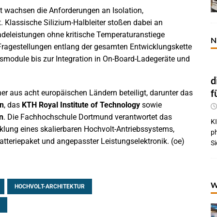
 wachsen die Anforderungen an Isolation,
Klassische Silizium-Halbleiter stoßen dabei an
adeleistungen ohne kritische Temperaturanstiege
N
 Fragestellungen entlang der gesamten Entwicklungskette
smodule bis zur Integration in On-Board-Ladegeräte und
d
f
er aus acht europäischen Ländern beteiligt, darunter das
en
, das
KTH Royal Institute of Technology
sowie
n
. Die Fachhochschule Dortmund verantwortet das
KI
icklung eines skalierbaren Hochvolt-Antriebssystems,
p
atteriepaket und angepasster Leistungselektronik. (oe)
Si
W
HOCHVOLT-ARCHITEKTUR