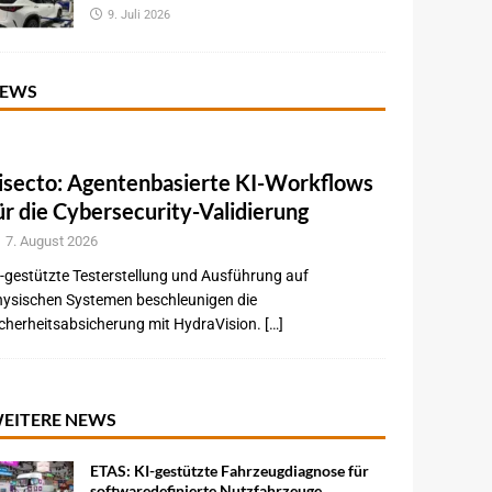
9. Juli 2026
EWS
isecto: Agentenbasierte KI-Workflows
ür die Cybersecurity-Validierung
7. August 2026
-gestützte Testerstellung und Ausführung auf
hysischen Systemen beschleunigen die
cherheitsabsicherung mit HydraVision. […]
EITERE NEWS
ETAS: KI-gestützte Fahrzeugdiagnose für
softwaredefinierte Nutzfahrzeuge