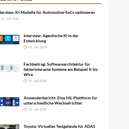
terview: KI-Modelle für Automotive-SoCs optimieren
27. Juli 2026
Interview: Agentische KI in der
Entwicklung
16. Juli 2026
Fachbeitrag: Softwarearchitektur für
fehlertolerante Systeme am Beispiel X-by-
Wire
15. Juli 2026
Anwenderbericht: Eine HiL-Plattform für
unterschiedliche Wechselrichter
13. Juli 2026
Toyota: Virtuelles Testgelände für ADAS