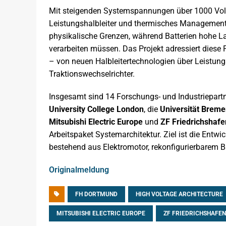
Mit steigenden Systemspannungen über 1000 Volt
Leistungshalbleiter und thermisches Management. 
physikalische Grenzen, während Batterien hohe L
verarbeiten müssen. Das Projekt adressiert diese
– von neuen Halbleitertechnologien über Leistung
Traktionswechselrichter.
Insgesamt sind 14 Forschungs- und Industriepartn
University College London
, die
Universität Brem
Mitsubishi Electric Europe
und
ZF Friedrichshafe
Arbeitspaket Systemarchitektur. Ziel ist die Entw
bestehend aus Elektromotor, rekonfigurierbarem B
Originalmeldung
FH DORTMUND
HIGH VOLTAGE ARCHITECTURE
MITSUBISHI ELECTRIC EUROPE
ZF FRIEDRICHSHAFEN