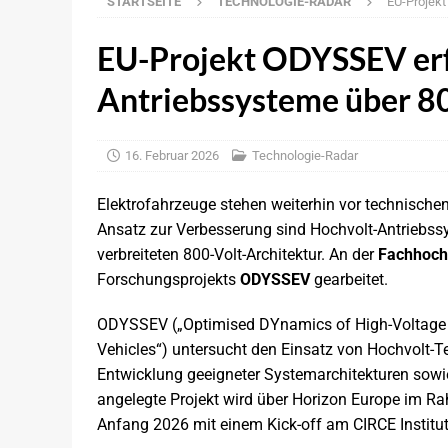
STARTSEITE
TECHNOLOGIE-RADAR
EU-Projekt
NEWS
[ 7. August 2026 ]
Deutscher Pkw-Markt:
EU-Projekt ODYSSEV erf
[ 7. August 2026 ]
Infineon und MediaTek
Antriebssysteme über 8
[ 6. August 2026 ]
KBA: Leichte Zunahm
NEWS
16. Februar 2026
Technologie-Radar
[ 6. August 2026 ]
Imagry: Partnerschaft
Elektrofahrzeuge stehen weiterhin vor technische
[ 5. August 2026 ]
Uber: Grünes Licht f
Ansatz zur Verbesserung sind Hochvolt-Antriebss
[ 5. August 2026 ]
Elektronikdistributio
verbreiteten 800-Volt-Architektur. An der
Fachhoch
Forschungsprojekts
ODYSSEV
gearbeitet.
BRANCHEN-NEWS
[ 5. August 2026 ]
Qualcomm ordnet Füh
ODYSSEV („Optimised DYnamics of High-Voltage P
Vehicles“) untersucht den Einsatz von Hochvolt-Te
[ 7. August 2026 ]
disecto: Agentenbasie
Entwicklung geeigneter Systemarchitekturen sowi
angelegte Projekt wird über Horizon Europe im Ra
Anfang 2026 mit einem Kick-off am CIRCE Institu