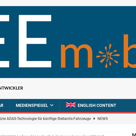
NTWICKLER
AR
MEDIENSPIEGEL
ENGLISH CONTENT
tzte ADAS-Technologie für künftige Stellantis-Fahrzeuge
NEWS
ahrzeugdiagnose für softwaredefinierte Nutzfahrzeuge
BRANCHEN-
M