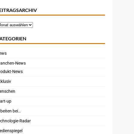
EITRAGSARCHIV
ATEGORIEN
ews
ranchen-News
rodukt-News
klusiv
enschen
art-up
beiten bei…
echnologie-Radar
edienspiegel