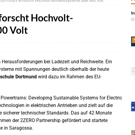
 ODYSSEV erforscht Hochvolt-Antriebssysteme über 800 Volt
In
 Produktion im Juli rückläufig
BRANCHEN-NEWS
orscht Hochvolt-
 qualifizieren NOR-Flash für KI-Cockpits
NEWS
00 Volt
e bei Pkw-Neuzulassungen in Deutschland im Juli 2026
BRANCHEN-
 mit UNVI für die Bereitstellung autonomer Busse
BRANCHEN-NEWS
n Herausforderungen bei Ladezeit und Reichweite. Ein
ür autonome Uber-Fahrten in London
BRANCHEN-NEWS
ysteme mit Spannungen deutlich oberhalb der heute
n wächst kräftig – Auftragseingänge erreichen Rekordniveau
schule Dortmund
wird dazu im Rahmen des EU-
rung in der EMEA-Region neu
BRANCHEN-NEWS
owertrains: Developing Sustainable Systems for Electric
chnologien in elektrischen Antrieben und zielt auf die
rte KI-Workflows für die Cybersecurity-Validierung
NEWS
e sicherer technischer Standards. Das auf 42 Monate
hmen der 2ZERO Partnership gefördert und startete
te in Saragossa.