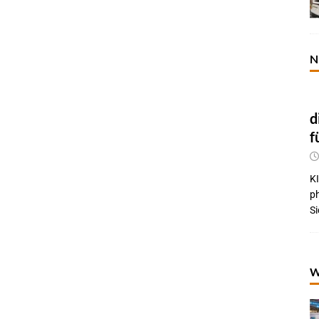
N
d
f
KI
p
Si
W