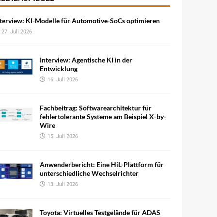
terview: KI-Modelle für Automotive-SoCs optimieren
27. Juli 2026
Interview: Agentische KI in der
Entwicklung
16. Juli 2026
Fachbeitrag: Softwarearchitektur für
fehlertolerante Systeme am Beispiel X-by-
Wire
15. Juli 2026
Anwenderbericht: Eine HiL-Plattform für
unterschiedliche Wechselrichter
13. Juli 2026
Toyota: Virtuelles Testgelände für ADAS