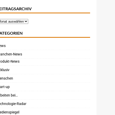
EITRAGSARCHIV
ATEGORIEN
ews
ranchen-News
rodukt-News
klusiv
enschen
art-up
beiten bei…
echnologie-Radar
edienspiegel