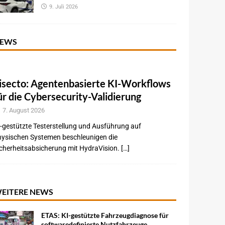
9. Juli 2026
EWS
isecto: Agentenbasierte KI-Workflows
ür die Cybersecurity-Validierung
7. August 2026
-gestützte Testerstellung und Ausführung auf
hysischen Systemen beschleunigen die
cherheitsabsicherung mit HydraVision. […]
EITERE NEWS
ETAS: KI-gestützte Fahrzeugdiagnose für
softwaredefinierte Nutzfahrzeuge