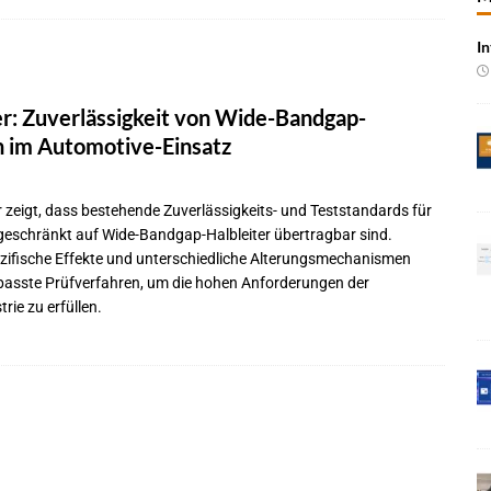
In
 Produktion im Juli rückläufig
BRANCHEN-NEWS
 qualifizieren NOR-Flash für KI-Cockpits
NEWS
: Zuverlässigkeit von Wide-Bandgap-
e bei Pkw-Neuzulassungen in Deutschland im Juli 2026
BRANCHEN-
n im Automotive-Einsatz
 mit UNVI für die Bereitstellung autonomer Busse
BRANCHEN-NEWS
zeigt, dass bestehende Zuverlässigkeits- und Teststandards für
ngeschränkt auf Wide-Bandgap-Halbleiter übertragbar sind.
ür autonome Uber-Fahrten in London
BRANCHEN-NEWS
zifische Effekte und unterschiedliche Alterungsmechanismen
n wächst kräftig – Auftragseingänge erreichen Rekordniveau
passte Prüfverfahren, um die hohen Anforderungen der
rie zu erfüllen.
rung in der EMEA-Region neu
BRANCHEN-NEWS
rte KI-Workflows für die Cybersecurity-Validierung
NEWS