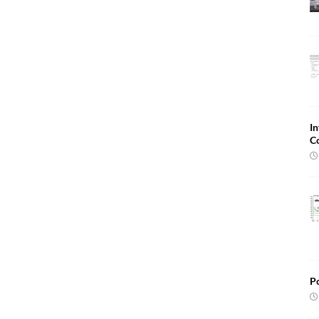
In
C
Po