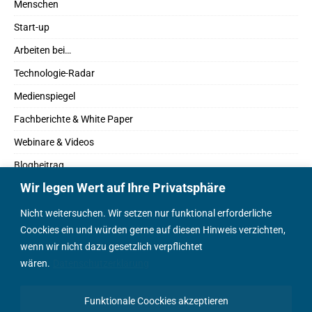
Menschen
Start-up
Arbeiten bei…
Technologie-Radar
Medienspiegel
Fachberichte & White Paper
Webinare & Videos
Blogbeitrag
Wir legen Wert auf Ihre Privatsphäre
Fachbücher
Marktreport
Nicht weitersuchen. Wir setzen nur funktional erforderliche
Coockies ein und würden gerne auf diesen Hinweis verzichten,
Podcasts
wenn wir nicht dazu gesetzlich verpflichtet
Positionspapier
wären.
Datenschutzerklärung
Wissenschaftsbeitrag
Funktionale Coockies akzeptieren
English Content