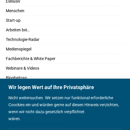
Exklusiv
Menschen
Start-up
Arbeiten bei…
Technologie-Radar
Medienspiegel
Fachberichte & White Paper
Webinare & Videos
Blogbeitrag
Wir legen Wert auf Ihre Privatsphäre
Fachbücher
Marktreport
Nicht weitersuchen. Wir setzen nur funktional erforderliche
Coockies ein und würden gerne auf diesen Hinweis verzichten,
Podcasts
wenn wir nicht dazu gesetzlich verpflichtet
Positionspapier
wären.
Datenschutzerklärung
Wissenschaftsbeitrag