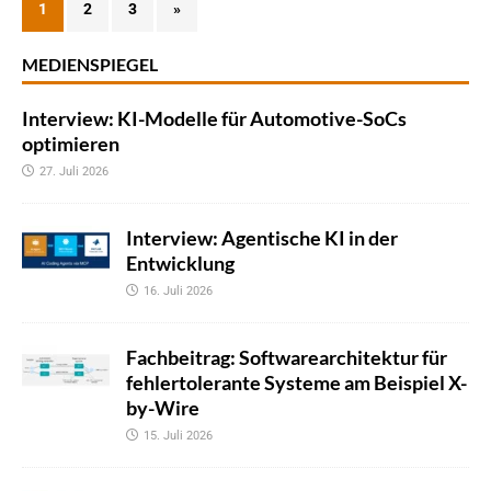
1
2
3
»
MEDIENSPIEGEL
Interview: KI-Modelle für Automotive-SoCs
optimieren
27. Juli 2026
Interview: Agentische KI in der
Entwicklung
16. Juli 2026
Fachbeitrag: Softwarearchitektur für
fehlertolerante Systeme am Beispiel X-
by-Wire
15. Juli 2026