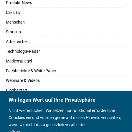
Produkt-News
Exklusiv
Menschen
Start-up
Arbeiten bei…
Technologie-Radar
Medienspiegel
Fachberichte & White Paper
Webinare & Videos
Blogbeitrag
Wir legen Wert auf Ihre Privatsphäre
Fachbücher
Marktreport
Nicht weitersuchen. Wir setzen nur funktional erforderliche
Coockies ein und würden gerne auf diesen Hinweis verzichten,
Podcasts
wenn wir nicht dazu gesetzlich verpflichtet
Positionspapier
wären.
Datenschutzerklärung