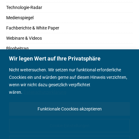
Technologie-Radar
Medienspiegel
Fachberichte & White Paper
Webinare & Videos
Blogbeitrag
Wir legen Wert auf Ihre Privatsphäre
Fachbücher
Marktreport
Nicht weitersuchen. Wir setzen nur funktional erforderliche
Coockies ein und würden gerne auf diesen Hinweis verzichten,
Podcasts
wenn wir nicht dazu gesetzlich verpflichtet
Positionspapier
wären.
Datenschutzerklärung
Wissenschaftsbeitrag
Funktionale Coockies akzeptieren
English Content
Cookie-Einstellungen