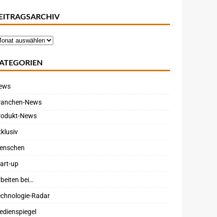
EITRAGSARCHIV
ATEGORIEN
ews
ranchen-News
rodukt-News
klusiv
enschen
art-up
beiten bei…
echnologie-Radar
edienspiegel