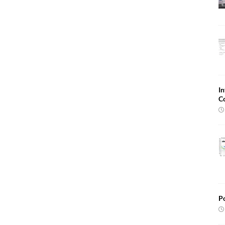
In
C
Po