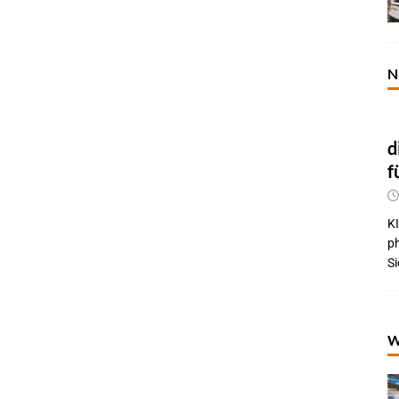
N
d
f
KI
p
Si
W