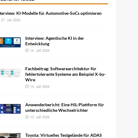
terview: KI-Modelle für Automotive-SoCs optimieren
27. Juli 2026
Interview: Agentische KI in der
Entwicklung
16. Juli 2026
Fachbeitrag: Softwarearchitektur für
fehlertolerante Systeme am Beispiel X-by-
Wire
15. Juli 2026
Anwenderbericht: Eine HiL-Plattform für
unterschiedliche Wechselrichter
13. Juli 2026
Toyota: Virtuelles Testgelände für ADAS