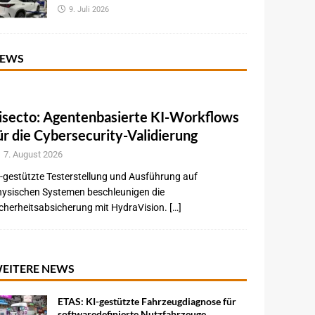
9. Juli 2026
EWS
isecto: Agentenbasierte KI-Workflows
ür die Cybersecurity-Validierung
7. August 2026
-gestützte Testerstellung und Ausführung auf
hysischen Systemen beschleunigen die
cherheitsabsicherung mit HydraVision. […]
EITERE NEWS
ETAS: KI-gestützte Fahrzeugdiagnose für
softwaredefinierte Nutzfahrzeuge