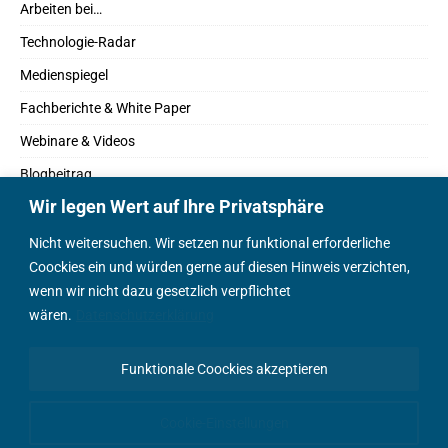
Arbeiten bei…
Technologie-Radar
Medienspiegel
Fachberichte & White Paper
Webinare & Videos
Blogbeitrag
Wir legen Wert auf Ihre Privatsphäre
Fachbücher
Marktreport
Nicht weitersuchen. Wir setzen nur funktional erforderliche
Coockies ein und würden gerne auf diesen Hinweis verzichten,
Podcasts
wenn wir nicht dazu gesetzlich verpflichtet
Positionspapier
wären.
Datenschutzerklärung
Wissenschaftsbeitrag
Funktionale Coockies akzeptieren
English Content
Cookie-Einstellungen