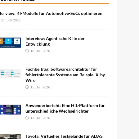
terview: KI-Modelle für Automotive-SoCs optimieren
27. Juli 2026
Interview: Agentische KI in der
Entwicklung
16. Juli 2026
Fachbeitrag: Softwarearchitektur für
fehlertolerante Systeme am Beispiel X-by-
Wire
15. Juli 2026
Anwenderbericht: Eine HiL-Plattform für
unterschiedliche Wechselrichter
13. Juli 2026
Toyota: Virtuelles Testgelände für ADAS