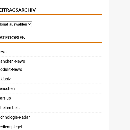
EITRAGSARCHIV
ATEGORIEN
ews
ranchen-News
rodukt-News
klusiv
enschen
art-up
beiten bei…
echnologie-Radar
edienspiegel