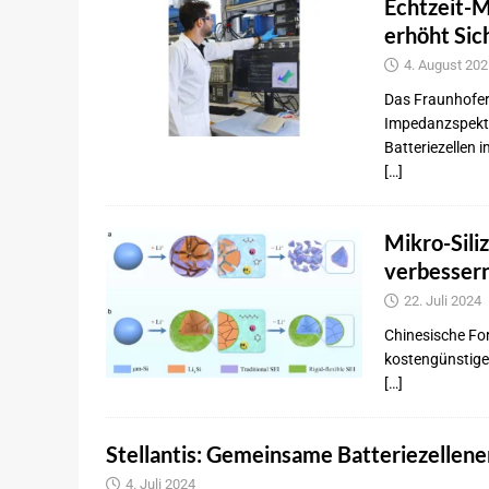
Echtzeit-M
erhöht Sic
4. August 202
Das Fraunhofer
Impedanzspektr
Batteriezellen i
[…]
Mikro-Sili
verbessern
22. Juli 2024
Chinesische For
kostengünstige 
[…]
Stellantis: Gemeinsame Batteriezellen
4. Juli 2024