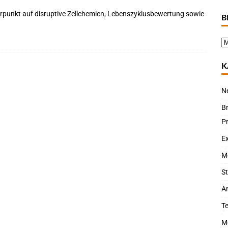
rpunkt auf disruptive Zellchemien, Lebenszyklusbewertung sowie
B
K
N
B
P
Ex
M
St
Ar
T
M