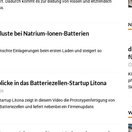
hrt. Dadurch kommt es zur Bildung von Rissen und letztendlich
ss.
N
luste bei Natrium-Ionen-Batterien
d
nschte Einlagerungen beim ersten Laden und steigert so
f
KI
p
licke in das Batteriezellen-Startup Litona
Si
26
artup Litona zeigt in diesem Video die Prototypenfertigung von
atteriezellen und liefert nebenbei ein Firmenupdate.
W