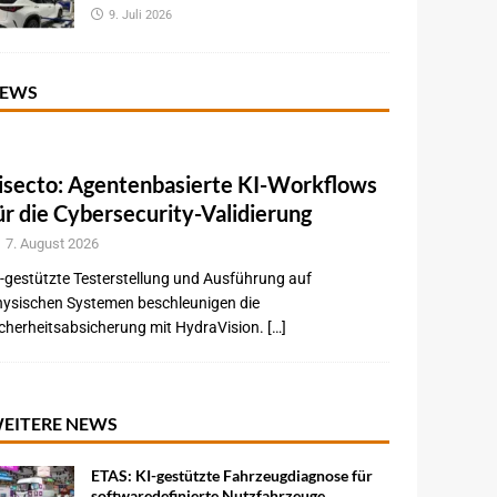
9. Juli 2026
EWS
isecto: Agentenbasierte KI-Workflows
ür die Cybersecurity-Validierung
7. August 2026
-gestützte Testerstellung und Ausführung auf
hysischen Systemen beschleunigen die
cherheitsabsicherung mit HydraVision. […]
EITERE NEWS
ETAS: KI-gestützte Fahrzeugdiagnose für
softwaredefinierte Nutzfahrzeuge