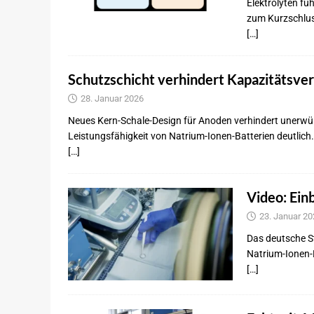
Elektrolyten fü
zum Kurzschlu
[…]
Schutzschicht verhindert Kapazitätsver
28. Januar 2026
Neues Kern-Schale-Design für Anoden verhindert unerwü
Leistungsfähigkeit von Natrium-Ionen-Batterien deutlich.
[…]
Video: Einb
23. Januar 20
Das deutsche St
Natrium-Ionen-B
[…]