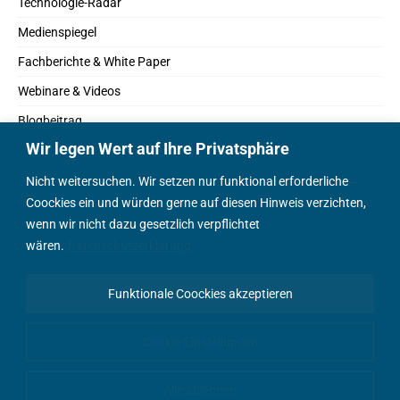
Technologie-Radar
Medienspiegel
Fachberichte & White Paper
Webinare & Videos
Blogbeitrag
Wir legen Wert auf Ihre Privatsphäre
Fachbücher
Marktreport
Nicht weitersuchen. Wir setzen nur funktional erforderliche
Coockies ein und würden gerne auf diesen Hinweis verzichten,
Podcasts
wenn wir nicht dazu gesetzlich verpflichtet
Positionspapier
wären.
Datenschutzerklärung
Wissenschaftsbeitrag
Funktionale Coockies akzeptieren
English Content
Cookie-Einstellungen
Alle ablehnen