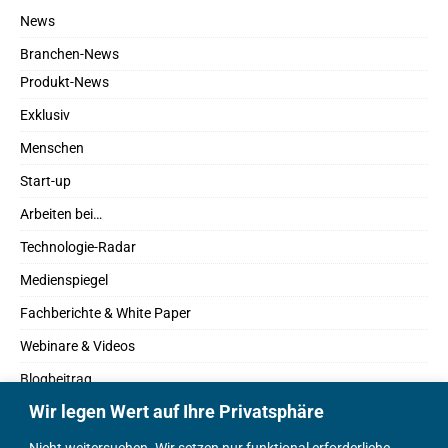
News
Branchen-News
Produkt-News
Exklusiv
Menschen
Start-up
Arbeiten bei…
Technologie-Radar
Medienspiegel
Fachberichte & White Paper
Webinare & Videos
Blogbeitrag
Wir legen Wert auf Ihre Privatsphäre
Fachbücher
Marktreport
Nicht weitersuchen. Wir setzen nur funktional erforderliche