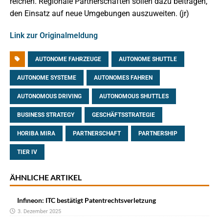
reichen. Regionale Partnerschaften sollen dazu beitragen,
den Einsatz auf neue Umgebungen auszuweiten. (jr)
Link zur Originalmeldung
AUTONOME FAHRZEUGE
AUTONOME SHUTTLE
AUTONOME SYSTEME
AUTONOMES FAHREN
AUTONOMOUS DRIVING
AUTONOMOUS SHUTTLES
BUSINESS STRATEGY
GESCHÄFTSSTRATEGIE
HORIBA MIRA
PARTNERSCHAFT
PARTNERSHIP
TIER IV
ÄHNLICHE ARTIKEL
Infineon: ITC bestätigt Patentrechtsverletzung
3. Dezember 2025