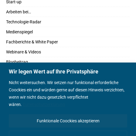
Start-up
Arbeiten bei…
Technologie-Radar
Medienspiegel
Fachberichte & White Paper
Webinare & Videos
Blogbeitrag
Wir legen Wert auf Ihre Privatsphäre
Fachbücher
Marktreport
Nicht weitersuchen. Wir setzen nur funktional erforderliche
Coockies ein und würden gerne auf diesen Hinweis verzichten,
Podcasts
wenn wir nicht dazu gesetzlich verpflichtet
Positionspapier
wären.
Datenschutzerklärung
Wissenschaftsbeitrag
Funktionale Coockies akzeptieren
English Content