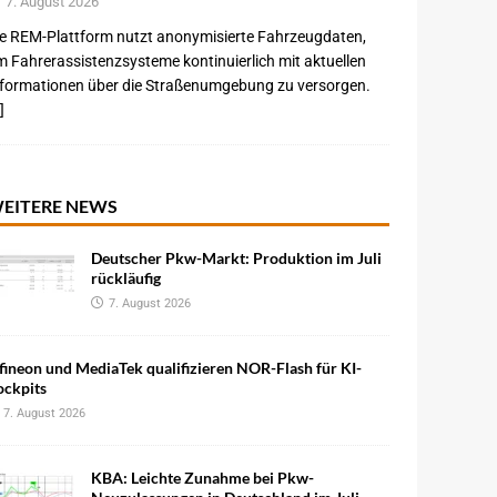
7. August 2026
e REM-Plattform nutzt anonymisierte Fahrzeugdaten,
 Fahrerassistenzsysteme kontinuierlich mit aktuellen
nformationen über die Straßenumgebung zu versorgen.
]
EITERE NEWS
Deutscher Pkw-Markt: Produktion im Juli
rückläufig
7. August 2026
fineon und MediaTek qualifizieren NOR-Flash für KI-
ockpits
7. August 2026
KBA: Leichte Zunahme bei Pkw-