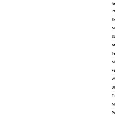
B
P
Ex
M
St
Ar
T
M
Fa
W
Bl
F
M
P