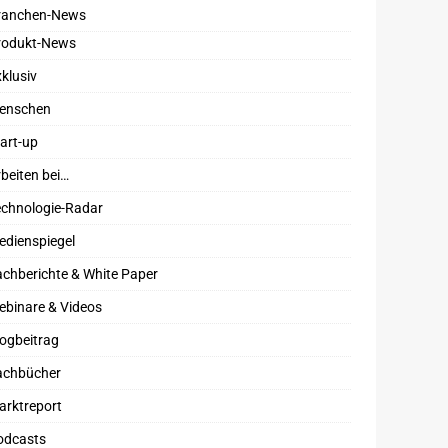
ranchen-News
rodukt-News
klusiv
enschen
art-up
beiten bei…
echnologie-Radar
edienspiegel
chberichte & White Paper
ebinare & Videos
ogbeitrag
achbücher
arktreport
odcasts