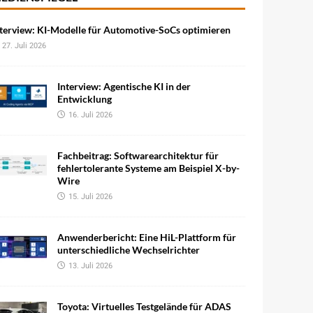
terview: KI-Modelle für Automotive-SoCs optimieren
27. Juli 2026
Interview: Agentische KI in der
Entwicklung
16. Juli 2026
Fachbeitrag: Softwarearchitektur für
fehlertolerante Systeme am Beispiel X-by-
Wire
15. Juli 2026
Anwenderbericht: Eine HiL-Plattform für
unterschiedliche Wechselrichter
13. Juli 2026
Toyota: Virtuelles Testgelände für ADAS