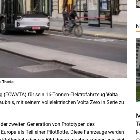
N
a Trucks
g (ECWVTA) für sein 16-Tonnen-Elektrofahrzeug
Volta
ubnis, mit seinem vollelektrischen Volta Zero in Serie zu
M
T
ng der zweiten Generation von Prototypen des
F
uropa als Teil einer Pilotflotte. Diese Fahrzeuge werden
h Flottenbetreiber ein Bild davon machen können, wie sich