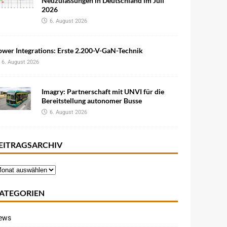
Neuzulassungen in Deutschland im Juli
2026
6. August 2026
wer Integrations: Erste 2.200-V-GaN-Technik
6. August 2026
Imagry: Partnerschaft mit UNVI für die
Bereitstellung autonomer Busse
6. August 2026
EITRAGSARCHIV
ATEGORIEN
ews