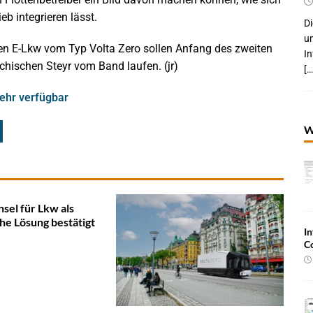
eb integrieren lässt.
Di
um
igten E-Lkw vom Typ Volta Zero sollen Anfang des zweiten
I
ichischen Steyr vom Band laufen. (jr)
[…
mehr verfügbar
W
sel für Lkw als
che Lösung bestätigt
In
C