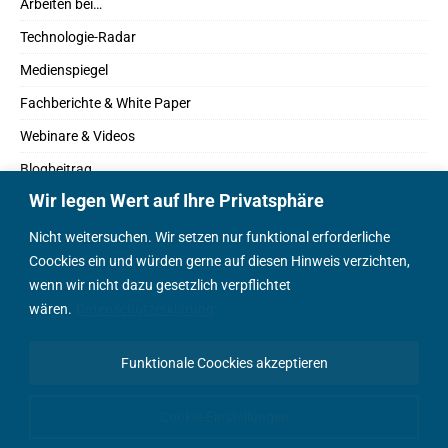
Arbeiten bei…
Technologie-Radar
Medienspiegel
Fachberichte & White Paper
Webinare & Videos
Blogbeitrag
Wir legen Wert auf Ihre Privatsphäre
Fachbücher
Marktreport
Nicht weitersuchen. Wir setzen nur funktional erforderliche
Coockies ein und würden gerne auf diesen Hinweis verzichten,
Podcasts
wenn wir nicht dazu gesetzlich verpflichtet
Positionspapier
wären.
Datenschutzerklärung
Wissenschaftsbeitrag
Funktionale Coockies akzeptieren
English Content
Cookie-Einstellungen