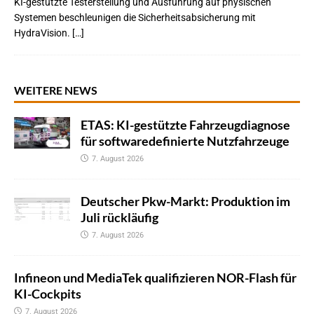
KI-gestützte Testerstellung und Ausführung auf physischen
Systemen beschleunigen die Sicherheitsabsicherung mit
HydraVision. […]
WEITERE NEWS
ETAS: KI-gestützte Fahrzeugdiagnose
für softwaredefinierte Nutzfahrzeuge
7. August 2026
Deutscher Pkw-Markt: Produktion im
Juli rückläufig
7. August 2026
Infineon und MediaTek qualifizieren NOR-Flash für
KI-Cockpits
7. August 2026