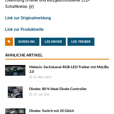
Erkennung offener und kurzgeschlossener LED-
Schaltkreise. (jr)
Link zur Originalmeldung
Link zur Produktseite
DIODES INC.
LED DRIVER
LED-TREIBER
ÄHNLICHE ARTIKEL
Melexis: Sechskanal-RGB-LED-Treiber mit MeLiBu
2.0
25. März 2025
Diodes: 80-V-Ideal-Diode-Controller
29. Juli 2025
Diodes: Switch mit 20 Gbit/s