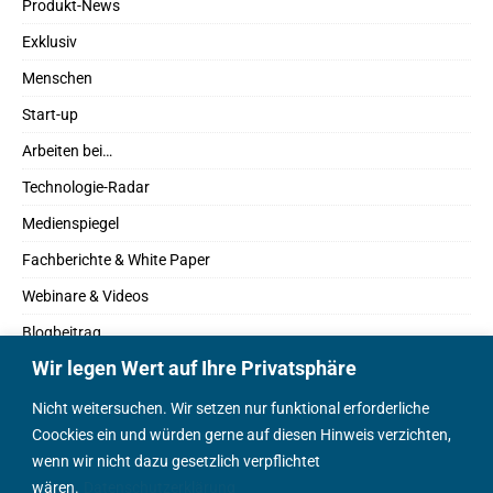
Produkt-News
Exklusiv
Menschen
Start-up
Arbeiten bei…
Technologie-Radar
Medienspiegel
Fachberichte & White Paper
Webinare & Videos
Blogbeitrag
Wir legen Wert auf Ihre Privatsphäre
Fachbücher
Marktreport
Nicht weitersuchen. Wir setzen nur funktional erforderliche
Coockies ein und würden gerne auf diesen Hinweis verzichten,
Podcasts
wenn wir nicht dazu gesetzlich verpflichtet
Positionspapier
wären.
Datenschutzerklärung