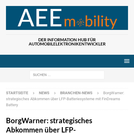
DER INFORMATION HUB FÜR
AUTOMOBILELEKTRONIKENTWICKLER
Wenn die Ergebn
STARTSEITE
NEWS
BRANCHEN-NEWS
BorgWarner:
strategisches Abkommen über LFP-Batteriesysteme mit FinDreams
Battery
BorgWarner: strategisches
Abkommen über LFP-