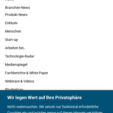
Branchen-News
Produkt-News
Exklusiv
Menschen
Start-up
Arbeiten bei…
Technologie-Radar
Medienspiegel
Fachberichte & White Paper
Webinare & Videos
Blogbeitrag
Wir legen Wert auf Ihre Privatsphäre
Fachbücher
Marktreport
Nicht weitersuchen. Wir setzen nur funktional erforderliche
Coockies ein und würden gerne auf diesen Hinweis verzichten,