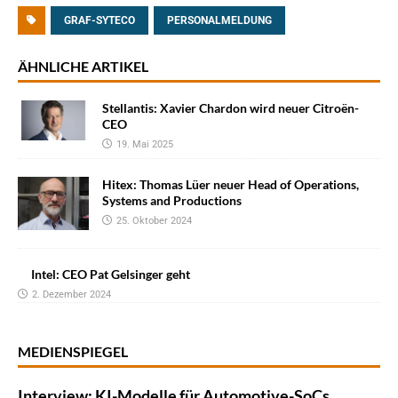
GRAF-SYTECO
PERSONALMELDUNG
ÄHNLICHE ARTIKEL
Stellantis: Xavier Chardon wird neuer Citroën-
CEO
19. Mai 2025
Hitex: Thomas Lüer neuer Head of Operations,
Systems and Productions
25. Oktober 2024
Intel: CEO Pat Gelsinger geht
2. Dezember 2024
MEDIENSPIEGEL
Interview: KI-Modelle für Automotive-SoCs