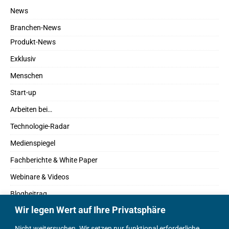
News
Branchen-News
Produkt-News
Exklusiv
Menschen
Start-up
Arbeiten bei…
Technologie-Radar
Medienspiegel
Fachberichte & White Paper
Webinare & Videos
Blogbeitrag
Wir legen Wert auf Ihre Privatsphäre
Fachbücher
Marktreport
Nicht weitersuchen. Wir setzen nur funktional erforderliche