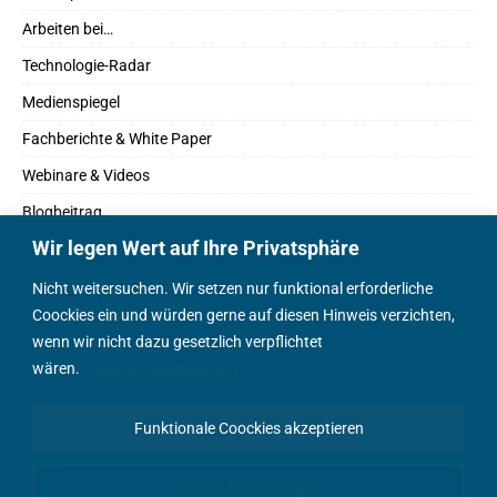
Arbeiten bei…
Technologie-Radar
Medienspiegel
Fachberichte & White Paper
Webinare & Videos
Blogbeitrag
Wir legen Wert auf Ihre Privatsphäre
Fachbücher
Marktreport
Nicht weitersuchen. Wir setzen nur funktional erforderliche
Coockies ein und würden gerne auf diesen Hinweis verzichten,
Podcasts
wenn wir nicht dazu gesetzlich verpflichtet
Positionspapier
wären.
Datenschutzerklärung
Wissenschaftsbeitrag
Funktionale Coockies akzeptieren
English Content
Cookie-Einstellungen