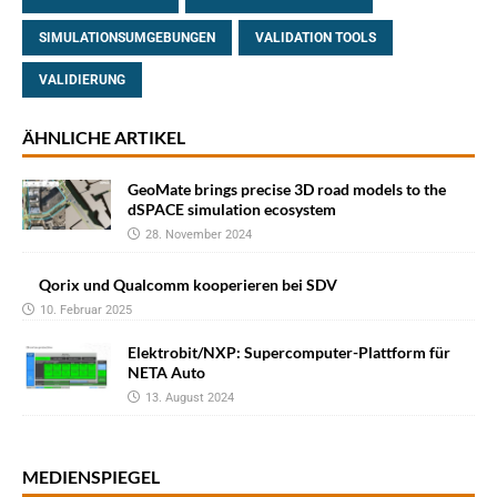
SIMULATIONSUMGEBUNGEN
VALIDATION TOOLS
VALIDIERUNG
ÄHNLICHE ARTIKEL
GeoMate brings precise 3D road models to the
dSPACE simulation ecosystem
28. November 2024
Qorix und Qualcomm kooperieren bei SDV
10. Februar 2025
Elektrobit/NXP: Supercomputer-Plattform für
NETA Auto
13. August 2024
MEDIENSPIEGEL