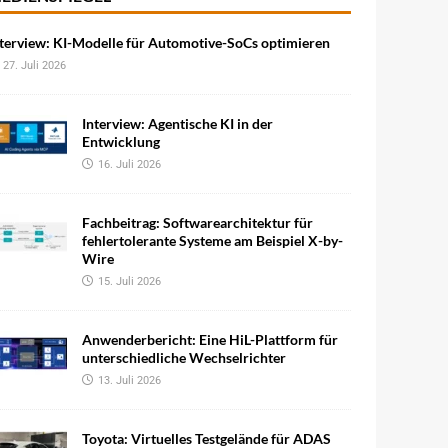
terview: KI-Modelle für Automotive-SoCs optimieren
27. Juli 2026
Interview: Agentische KI in der
Entwicklung
16. Juli 2026
Fachbeitrag: Softwarearchitektur für
fehlertolerante Systeme am Beispiel X-by-
Wire
15. Juli 2026
Anwenderbericht: Eine HiL-Plattform für
unterschiedliche Wechselrichter
13. Juli 2026
Toyota: Virtuelles Testgelände für ADAS