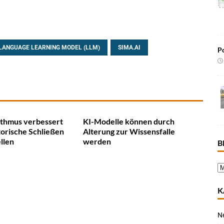
LANGUAGE LEARNING MODEL (LLM)
SIMA.AI
Po
ithmus verbessert
KI-Modelle können durch
orische Schließen
Alterung zur Wissensfalle
llen
werden
B
K
N