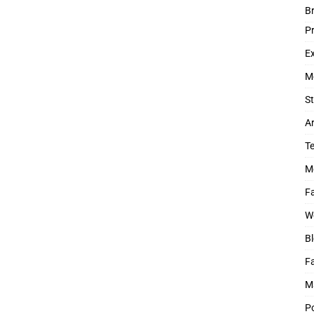
B
P
Ex
M
St
Ar
T
M
Fa
W
Bl
F
M
P