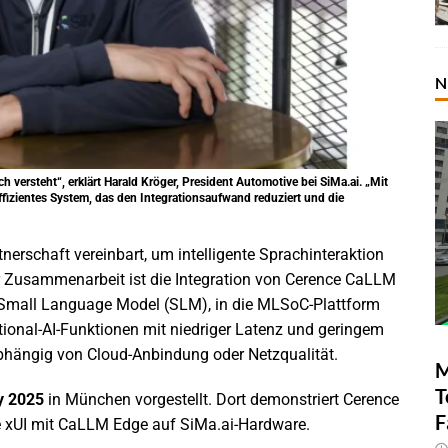
N
h versteht“, erklärt Harald Kröger, President Automotive bei SiMa.ai. „Mit
effizientes System, das den Integrationsaufwand reduziert und die
nerschaft vereinbart, um intelligente Sprachinteraktion
r Zusammenarbeit ist die Integration von Cerence CaLLM
n Small Language Model (SLM), in die MLSoC-Plattform
ional-AI-Funktionen mit niedriger Latenz und geringem
bhängig von Cloud-Anbindung oder Netzqualität.
M
T
y 2025
in München vorgestellt. Dort demonstriert Cerence
F
e xUI mit CaLLM Edge auf SiMa.ai-Hardware.