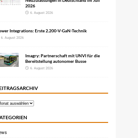
Neuzulassungen in Deutschland im Juli
2026
6. August 2026
wer Integrations: Erste 2.200-V-GaN-Technik
6. August 2026
Imagry: Partnerschaft mit UNVI für die
Bereitstellung autonomer Busse
6. August 2026
EITRAGSARCHIV
ATEGORIEN
ews