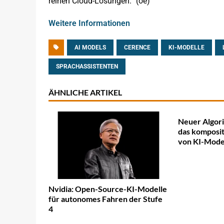
reinen Cloud-Lösungen.“ (oe)
Weitere Informationen
AI MODELS
CERENCE
KI-MODELLE
SPRACHASSISTENTEN
ÄHNLICHE ARTIKEL
Neuer Algor
das komposit
von KI-Mode
Nvidia: Open-Source-KI-Modelle
für autonomes Fahren der Stufe
4