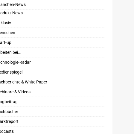
ranchen-News
rodukt-News
klusiv
enschen
art-up
beiten bei…
echnologie-Radar
edienspiegel
chberichte & White Paper
ebinare & Videos
ogbeitrag
achbücher
arktreport
odcasts