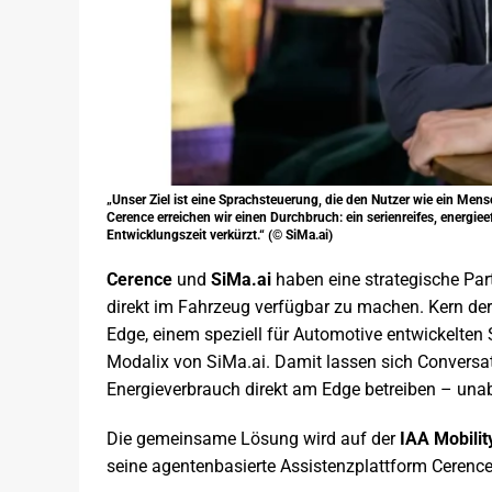
„Unser Ziel ist eine Sprachsteuerung, die den Nutzer wie ein Mensc
Cerence erreichen wir einen Durchbruch: ein serienreifes, energie
Entwicklungszeit verkürzt.“ (© SiMa.ai)
Cerence
und
SiMa.ai
haben eine strategische Part
direkt im Fahrzeug verfügbar zu machen. Kern de
Edge, einem speziell für Automotive entwickelte
Modalix von SiMa.ai. Damit lassen sich Conversat
Energieverbrauch direkt am Edge betreiben – una
Die gemeinsame Lösung wird auf der
IAA Mobilit
seine agentenbasierte Assistenzplattform Cerenc