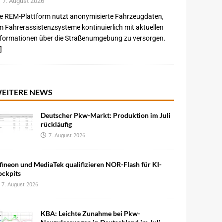
7. August 2026
e REM-Plattform nutzt anonymisierte Fahrzeugdaten,
 Fahrerassistenzsysteme kontinuierlich mit aktuellen
nformationen über die Straßenumgebung zu versorgen.
]
EITERE NEWS
Deutscher Pkw-Markt: Produktion im Juli
rückläufig
7. August 2026
fineon und MediaTek qualifizieren NOR-Flash für KI-
ockpits
7. August 2026
KBA: Leichte Zunahme bei Pkw-