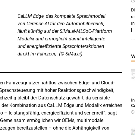
Di
CaLLM Edge, das kompakte Sprachmodell
um
von Cerence AI für den Automobilbereich,
I
[…
läuft künftig auf der SiMa.ai-MLSoC-Plattform
Modalix und ermöglicht damit intelligente
und energieeffiziente Sprachinteraktionen
direkt im Fahrzeug. (© SiMa.ai)
W
nen Fahrzeugnutzer nahtlos zwischen Edge- und Cloud-
e Sprachsteuerung mit hoher Reaktionsgeschwindigkeit,
chzeitig bleibt der Datenschutz gewahrt, da sensible
In
it der Kombination aus CaLLM Edge und Modalix erreichen
C
 – leistungsfähig, energieeffizient und serienreif“, sagt
. „Gemeinsam ermöglichen wir OEMs, multimodale
hrzeugen bereitzustellen – ohne die Abhängigkeit von