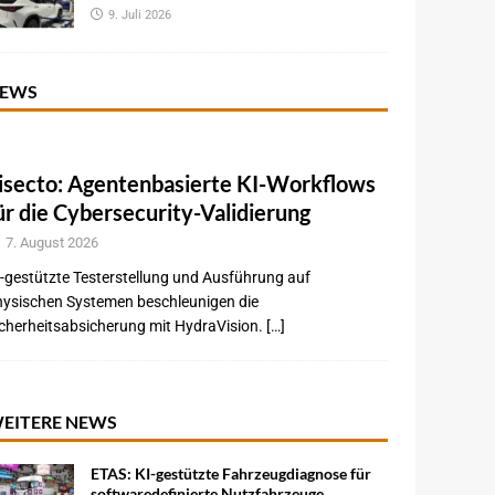
9. Juli 2026
EWS
isecto: Agentenbasierte KI-Workflows
ür die Cybersecurity-Validierung
7. August 2026
-gestützte Testerstellung und Ausführung auf
hysischen Systemen beschleunigen die
cherheitsabsicherung mit HydraVision. […]
EITERE NEWS
ETAS: KI-gestützte Fahrzeugdiagnose für
softwaredefinierte Nutzfahrzeuge