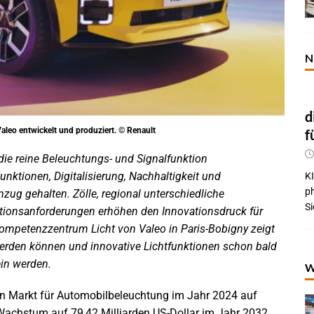
N
d
leo entwickelt und produziert. © Renault
f
 die reine Beleuchtungs- und Signalfunktion
nktionen, Digitalisierung, Nachhaltigkeit und
KI
p
zug gehalten. Zölle, regional unterschiedliche
Si
tionsanforderungen erhöhen den Innovationsdruck für
Kompetenzzentrum Licht von Valeo in Paris-Bobigny zeigt
werden können und innovative Lichtfunktionen schon bald
in werden.
W
n Markt für Automobilbeleuchtung im Jahr 2024 auf
 Wachstum auf 79,42 Milliarden US-Dollar im Jahr 2032,