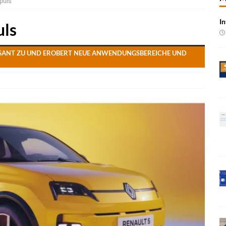
puls
In
 Produktion im Juli rückläufig
BRANCHEN-NEWS
uls
 qualifizieren NOR-Flash für KI-Cockpits
NEWS
ASANT ZU UND EROBERT NEUE ANWENDUNGSBEREICHE UND
e bei Pkw-Neuzulassungen in Deutschland im Juli 2026
BRANCHEN-
 mit UNVI für die Bereitstellung autonomer Busse
BRANCHEN-NEWS
ür autonome Uber-Fahrten in London
BRANCHEN-NEWS
n wächst kräftig – Auftragseingänge erreichen Rekordniveau
rung in der EMEA-Region neu
BRANCHEN-NEWS
rte KI-Workflows für die Cybersecurity-Validierung
NEWS