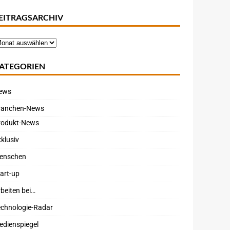
EITRAGSARCHIV
ATEGORIEN
ews
ranchen-News
rodukt-News
klusiv
enschen
art-up
beiten bei…
echnologie-Radar
edienspiegel