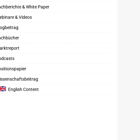
chberichte & White Paper
ebinare & Videos
ogbeitrag
achbücher
arktreport
odcasts
sitionspapier
issenschaftsbeitrag
English Content