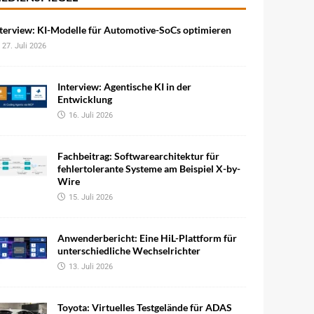
terview: KI-Modelle für Automotive-SoCs optimieren
27. Juli 2026
Interview: Agentische KI in der
Entwicklung
16. Juli 2026
Fachbeitrag: Softwarearchitektur für
fehlertolerante Systeme am Beispiel X-by-
Wire
15. Juli 2026
Anwenderbericht: Eine HiL-Plattform für
unterschiedliche Wechselrichter
13. Juli 2026
Toyota: Virtuelles Testgelände für ADAS