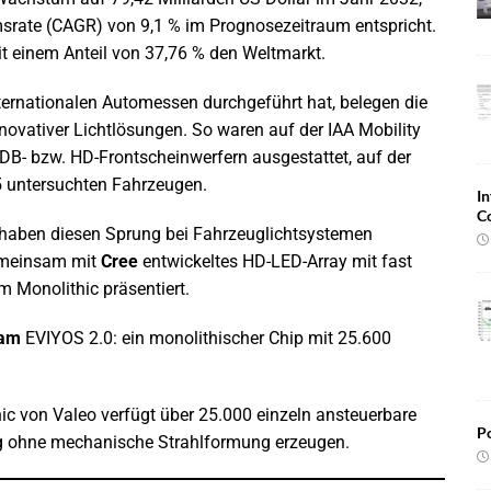
msrate (CAGR) von 9,1 % im Prognosezeitraum entspricht.
t einem Anteil von 37,76 % den Weltmarkt.
ternationalen Automessen durchgeführt hat, belegen die
vativer Lichtlösungen. So waren auf der IAA Mobility
DB- bzw. HD-Frontscheinwerfern ausgestattet, auf der
 untersuchten Fahrzeugen.
In
C
k haben diesen Sprung bei Fahrzeuglichtsystemen
gemeinsam mit
Cree
entwickeltes HD-LED-Array mit fast
 Monolithic präsentiert.
ram
EVIYOS 2.0: ein monolithischer Chip mit 25.600
ic von Valeo verfügt über 25.000 einzeln ansteuerbare
Po
ung ohne mechanische Strahlformung erzeugen.