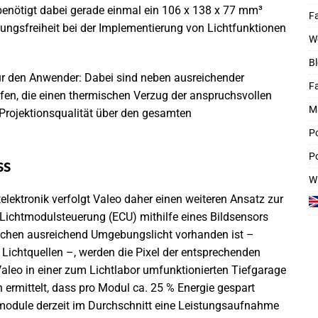
nötigt dabei gerade einmal ein 106 x 138 x 77 mm³
Fa
ngsfreiheit bei der Implementierung von Lichtfunktionen
W
Bl
für den Anwender: Dabei sind neben ausreichender
F
ifen, die einen thermischen Verzug der anspruchsvollen
M
 Projektionsqualität über den gesamten
P
Po
ss
W
lektronik verfolgt Valeo daher einen weiteren Ansatz zur
Lichtmodulsteuerung (ECU) mithilfe eines Bildsensors
reichen ausreichend Umgebungslicht vorhanden ist –
 Lichtquellen –, werden die Pixel der entsprechenden
aleo in einer zum Lichtlabor umfunktionierten Tiefgarage
 ermittelt, dass pro Modul ca. 25 % Energie gespart
module derzeit im Durchschnitt eine Leistungsaufnahme