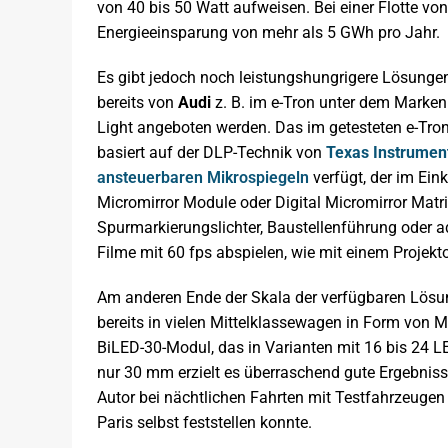
von 40 bis 50 Watt aufweisen. Bei einer Flotte vo
Energieeinsparung von mehr als 5 GWh pro Jahr.
Es gibt jedoch noch leistungshungrigere Lösunge
bereits von
Audi
z. B. im e-Tron unter dem Mark
Light angeboten werden. Das im getesteten e-Tro
basiert auf der DLP-Technik von
Texas Instrumen
ansteuerbaren Mikrospiegeln
verfügt, der im Ein
Micromirror Module oder Digital Micromirror Matri
Spurmarkierungslichter, Baustellenführung oder 
Filme mit 60 fps abspielen, wie mit einem Projekto
Am anderen Ende der Skala der verfügbaren Lösun
bereits in vielen Mittelklassewagen in Form von Ma
BiLED-30-Modul, das in Varianten mit 16 bis 24 L
nur 30 mm erzielt es überraschend gute Ergebniss
Autor bei nächtlichen Fahrten mit Testfahrzeugen
Paris selbst feststellen konnte.