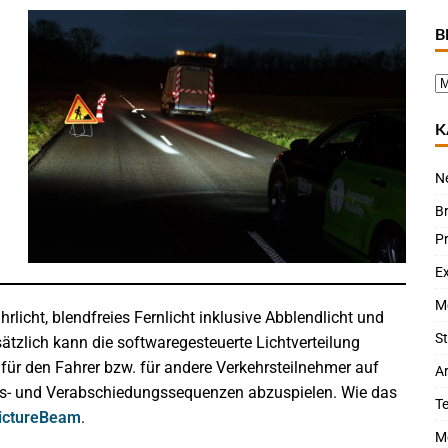
B
K
N
B
P
Ex
M
icht, blendfreies Fernlicht inklusive Abblendlicht und
St
ätzlich kann die softwaregesteuerte Lichtverteilung
für den Fahrer bzw. für andere Verkehrsteilnehmer auf
Ar
ns- und Verabschiedungssequenzen abzuspielen. Wie das
T
PictureBeam
.
M