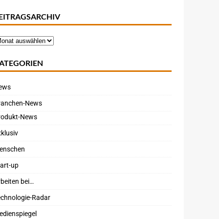
EITRAGSARCHIV
ATEGORIEN
ews
ranchen-News
rodukt-News
klusiv
enschen
art-up
beiten bei…
echnologie-Radar
edienspiegel