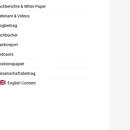
chberichte & White Paper
ebinare & Videos
ogbeitrag
achbücher
arktreport
odcasts
sitionspapier
issenschaftsbeitrag
English Content