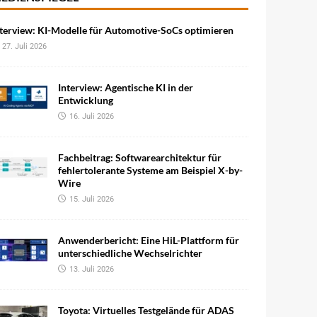
terview: KI-Modelle für Automotive-SoCs optimieren
27. Juli 2026
Interview: Agentische KI in der
Entwicklung
16. Juli 2026
Fachbeitrag: Softwarearchitektur für
fehlertolerante Systeme am Beispiel X-by-
Wire
15. Juli 2026
Anwenderbericht: Eine HiL-Plattform für
unterschiedliche Wechselrichter
13. Juli 2026
Toyota: Virtuelles Testgelände für ADAS