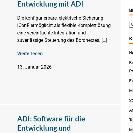
Entwicklung mit ADI
B
Die konfigurierbare, elektrische Sicherung
iConF ermöglicht als flexible Komplettlösung
eine vereinfachte Integration und
K
zuverlässige Steuerung des Bordnetzes. […]
N
Weiterlesen
B
13. Januar 2026
P
Ex
M
St
Ar
ADI: Software für die
T
Entwicklung und
M