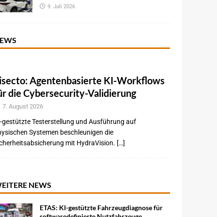
9. Juli 2026
EWS
isecto: Agentenbasierte KI-Workflows
ür die Cybersecurity-Validierung
7. August 2026
-gestützte Testerstellung und Ausführung auf
hysischen Systemen beschleunigen die
cherheitsabsicherung mit HydraVision. […]
EITERE NEWS
ETAS: KI-gestützte Fahrzeugdiagnose für
softwaredefinierte Nutzfahrzeuge