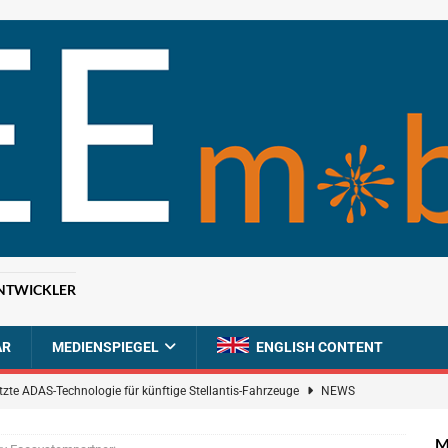
NTWICKLER
AR
MEDIENSPIEGEL
ENGLISH CONTENT
tzte ADAS-Technologie für künftige Stellantis-Fahrzeuge
NEWS
ahrzeugdiagnose für softwaredefinierte Nutzfahrzeuge
BRANCHEN-
M