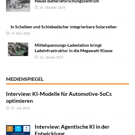
Neues Batterieforschungszentrum
29. Oktober 2024
In Scheiben und Schiebedächer integrierbare Solarzellen
15. Mai 2026
Mittelspannungs-Ladestation bringt
Ladeinfrastruktur in die Megawatt-Klasse
23. Januar 2025
MEDIENSPIEGEL
Interview: KI-Modelle für Automotive-SoCs
optimieren
27. Juli 2026
Interview: Agentische KI in der
Entwicklung